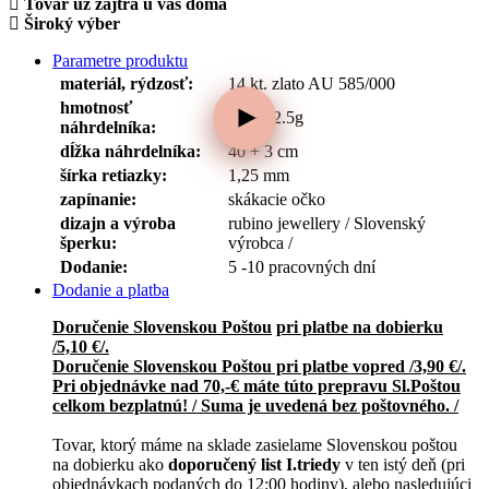
Tovar už zajtra u vás doma
Široký výber
Parametre produktu
materiál, rýdzosť:
14 kt. zlato AU 585/000
hmotnosť
2.0g - 2.5g
náhrdelníka:
dĺžka náhrdelníka:
40 + 3 cm
šírka retiazky:
1,25 mm
zapínanie:
skákacie očko
dizajn a výroba
rubino jewellery / Slovenský
šperku:
výrobca /
Dodanie:
5 -10 pracovných dní
Dodanie a platba
Doručenie Slovenskou Poštou
pri platbe na dobierku
/5,10 €/.
Doručenie Slovenskou Poštou pri platbe vopred /3,90 €/.
Pri objednávke nad 70,-€ máte túto prepravu Sl.Poštou
celkom bezplatnú! / Suma je uvedená bez poštovného. /
Tovar, ktorý máme na sklade zasielame Slovenskou poštou
na dobierku ako
doporučený list I.triedy
v ten istý deň (pri
objednávkach podaných do 12:00 hodiny), alebo nasledujúci