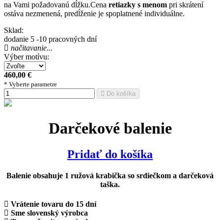
na Vami požadovanú dĺžku.Cena
retiazky s menom
pri skrátení
ostáva nezmenená, predĺženie je spoplatnené individuálne.
Sklad:
dodanie 5 -10 pracovných dní
načitavanie...
Výber motívu:
460,00
€
* Vyberte parametre
Do košíka
Darčekové balenie
Pridať do košíka
Balenie obsahuje 1 ružová krabička so srdiečkom a darčeková
taška.
Vrátenie tovaru do 15 dní
Sme slovenský výrobca