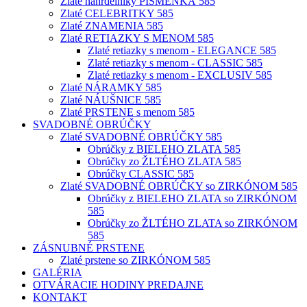
Zlaté náhrdelníky PÍSMENKÁ 585
Zlaté CELEBRITKY 585
Zlaté ZNAMENIA 585
Zlaté RETIAZKY S MENOM 585
Zlaté retiazky s menom - ELEGANCE 585
Zlaté retiazky s menom - CLASSIC 585
Zlaté retiazky s menom - EXCLUSIV 585
Zlaté NÁRAMKY 585
Zlaté NÁUŠNICE 585
Zlaté PRSTENE s menom 585
SVADOBNÉ OBRÚČKY
Zlaté SVADOBNÉ OBRÚČKY 585
Obrúčky z BIELEHO ZLATA 585
Obrúčky zo ŽLTÉHO ZLATA 585
Obrúčky CLASSIC 585
Zlaté SVADOBNÉ OBRÚČKY so ZIRKÓNOM 585
Obrúčky z BIELEHO ZLATA so ZIRKÓNOM
585
Obrúčky zo ŽLTÉHO ZLATA so ZIRKÓNOM
585
ZÁSNUBNÉ PRSTENE
Zlaté prstene so ZIRKÓNOM 585
GALÉRIA
OTVÁRACIE HODINY PREDAJNE
KONTAKT