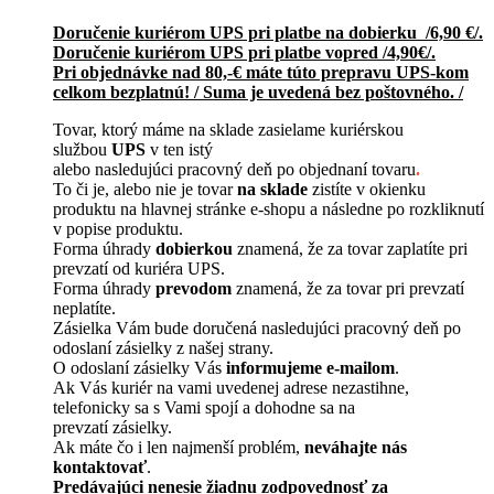
Doručenie kuriérom UPS pri platbe na dobierku /6,90 €/.
Doručenie kuriérom UPS pri platbe vopred /4,90€/.
Pri objednávke nad 80,-€ máte túto prepravu UPS-kom
celkom bezplatnú! / Suma je uvedená bez poštovného. /
Tovar, ktorý máme na sklade zasielame kuriérskou
službou
UPS
v ten istý
alebo nasledujúci pracovný deň po objednaní tovaru
.
To či je, alebo nie je tovar
na sklade
zistíte v okienku
produktu na hlavnej stránke e-shopu a následne po rozkliknutí
v popise produktu.
Forma úhrady
dobierkou
znamená, že za tovar zaplatíte pri
prevzatí od kuriéra UPS.
Forma úhrady
prevodom
znamená, že za tovar pri prevzatí
neplatíte.
Zásielka Vám bude doručená nasledujúci pracovný deň po
odoslaní zásielky z našej strany.
O odoslaní zásielky Vás
informujeme e-mailom
.
Ak Vás kuriér na vami uvedenej adrese nezastihne,
telefonicky sa s Vami spojí a dohodne sa na
prevzatí zásielky.
Ak máte čo i len najmenší problém,
neváhajte nás
kontaktovať
.
Predávajúci nenesie žiadnu zodpovednosť za