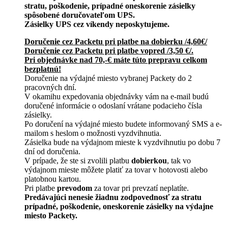
stratu, poškodenie, prípadné oneskorenie zásielky
spôsobené doručovateľom UPS.
Zásielky UPS cez víkendy neposkytujeme.
Doručenie cez Packetu pri platbe na dobierku /4,60€/
Doručenie cez Packetu pri platbe vopred /3,50 €/.
Pri objednávke nad 70,-€ máte túto prepravu celkom
bezplatnú!
Doručenie na výdajné miesto vybranej Packety do 2
pracovných dní.
V okamihu expedovania objednávky vám na e-mail budú
doručené informácie o odoslaní vrátane podacieho čísla
zásielky.
Po doručení na výdajné miesto budete informovaný SMS a e-
mailom s heslom o možnosti vyzdvihnutia.
Zásielka bude na výdajnom mieste k vyzdvihnutiu po dobu 7
dní od doručenia.
V prípade, že ste si zvolili platbu
dobierkou
, tak vo
výdajnom mieste môžete platiť za tovar v hotovosti alebo
platobnou kartou.
Pri platbe
prevodom
za tovar pri prevzatí neplatíte.
Predávajúci nenesie žiadnu zodpovednosť za stratu
prípadné, poškodenie, oneskorenie zásielky na výdajne
miesto Packety.