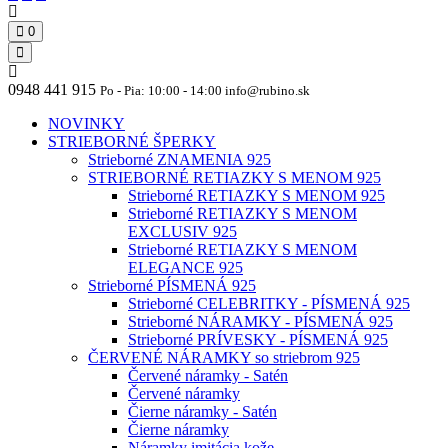
0
0948 441 915
Po - Pia: 10:00 - 14:00 info@rubino.sk
NOVINKY
STRIEBORNÉ ŠPERKY
Strieborné ZNAMENIA 925
STRIEBORNÉ RETIAZKY S MENOM 925
Strieborné RETIAZKY S MENOM 925
Strieborné RETIAZKY S MENOM
EXCLUSIV 925
Strieborné RETIAZKY S MENOM
ELEGANCE 925
Strieborné PÍSMENÁ 925
Strieborné CELEBRITKY - PÍSMENÁ 925
Strieborné NÁRAMKY - PÍSMENÁ 925
Strieborné PRÍVESKY - PÍSMENÁ 925
ČERVENÉ NÁRAMKY so striebrom 925
Červené náramky - Satén
Červené náramky
Čierne náramky - Satén
Čierne náramky
Náramky imitácia kože