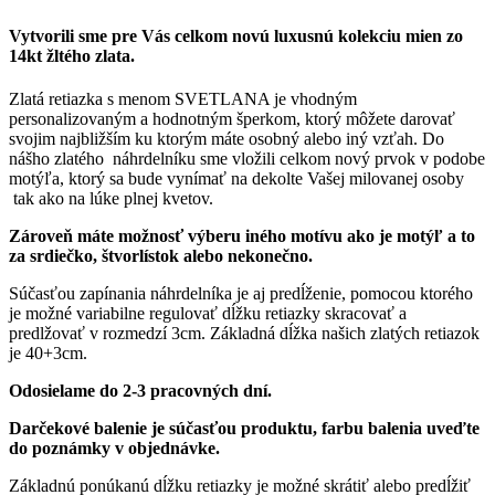
Vytvorili sme pre Vás celkom novú luxusnú kolekciu mien zo
14kt žltého zlata.
Zlatá retiazka s menom SVETLANA je vhodným
personalizovaným a hodnotným šperkom, ktorý môžete darovať
svojim najbližším ku ktorým máte osobný alebo iný vzťah. Do
nášho zlatého náhrdelníku sme vložili celkom nový prvok v podobe
motýľa, ktorý sa bude vynímať na dekolte Vašej milovanej osoby
tak ako na lúke plnej kvetov.
Zároveň máte možnosť výberu iného motívu ako je motýľ a to
za srdiečko, štvorlístok alebo nekonečno.
Súčasťou zapínania náhrdelníka je aj predĺženie, pomocou ktorého
je možné variabilne regulovať dĺžku retiazky skracovať a
predlžovať v rozmedzí 3cm. Základná dĺžka našich zlatých retiazok
je 40+3cm.
Odosielame do 2-3 pracovných dní.
Darčekové balenie je súčasťou produktu, farbu balenia uveďte
do poznámky v objednávke.
Základnú ponúkanú dĺžku retiazky je možné skrátiť alebo predĺžiť