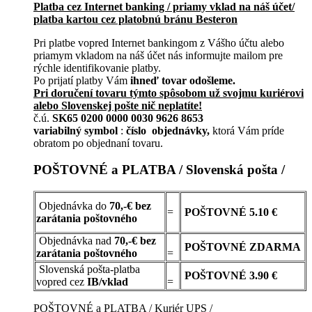
Platba cez Internet banking / priamy vklad na náš účet/
platba kartou cez platobnú bránu Besteron
Pri platbe vopred Internet bankingom z Vášho účtu alebo
priamym vkladom na náš účet nás informujte mailom pre
rýchle identifikovanie platby.
Po prijatí platby Vám
ihneď tovar odošleme.
Pri doručení tovaru týmto spôsobom už svojmu kuriérovi
alebo Slovenskej pošte nič neplatíte!
č.ú.
SK65 0200 0000 0030 9626 8653
variabilný symbol
:
číslo objednávky,
ktorá Vám príde
obratom po objednaní tovaru.
POŠTOVNÉ a PLATBA / Slovenská pošta /
Objednávka do
70,-€ bez
=
POŠTOVNÉ
5.10 €
zarátania poštovného
Objednávka nad
70,-€ bez
POŠTOVNÉ
ZDARMA
zarátania poštovného
=
Slovenská pošta-platba
POŠTOVNÉ 3.90 €
vopred cez
IB/vklad
=
POŠTOVNÉ a PLATBA / Kuriér UPS /