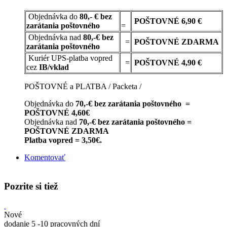
Objednávka do
80,- € bez
POŠTOVNÉ
6,90 €
zarátania poštovného
=
Objednávka nad
80,-€ bez
=
POŠTOVNÉ
ZDARMA
zarátania poštovného
Kuriér UPS-platba vopred
=
POŠTOVNÉ 4,90 €
cez
IB/vklad
POŠTOVNÉ a PLATBA / Packeta /
Objednávka do
70,-€ bez zarátania poštovného =
POŠTOVNÉ 4,60€
Objednávka nad
70,-€ bez zarátania poštovného =
POŠTOVNÉ ZDARMA
Platba vopred = 3,50€.
Komentovať
Pozrite si tiež
Nové
dodanie 5 -10 pracovných dní