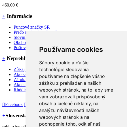
460,00 €
+
Informácie
Puncové značky SR
Prečo rubino jewellery ?
Slovník pojmov a FAQ
Obchodné podmienky
Poštovné, dodanie a platba
Používame cookies
+
Neprehliadnite
Súbory cookie a ďalšie
technológie sledovania
Získaj 3% zľavu na nákup
Ako sa starať o šperky
používame na zlepšenie vášho
Záruka a reklamačné podmienky
zážitku z prehliadania našich
Ako si zmerať veľkosť prsteňa
webových stránok, na to, aby sme
Rhódiovaný šperk
vám zobrazovali prispôsobený
obsah a cielené reklamy, na
Facebook
Instagram
analýzu návštevnosti našich
+
Slovenský výrobca
webových stránok a na
pochopenie toho, odkiaľ naši
rubino jewellery – slovenský dizajnér a výrobca strieborných