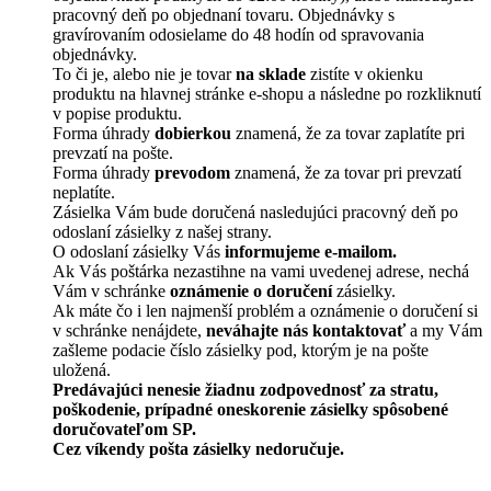
pracovný deň po objednaní tovaru. Objednávky s
gravírovaním odosielame do 48 hodín od spravovania
objednávky.
To či je, alebo nie je tovar
na sklade
zistíte v okienku
produktu na hlavnej stránke e-shopu a následne po rozkliknutí
v popise produktu.
Forma úhrady
dobierkou
znamená, že za tovar zaplatíte pri
prevzatí na pošte.
Forma úhrady
prevodom
znamená, že za tovar pri prevzatí
neplatíte.
Zásielka Vám bude doručená nasledujúci pracovný deň po
odoslaní zásielky z našej strany.
O odoslaní zásielky Vás
informujeme e-mailom.
Ak Vás poštárka nezastihne na vami uvedenej adrese, nechá
Vám v schránke
oznámenie o doručení
zásielky.
Ak máte čo i len najmenší problém a oznámenie o doručení si
v schránke nenájdete,
neváhajte nás kontaktovať
a my Vám
zašleme podacie číslo zásielky pod, ktorým je na pošte
uložená.
Predávajúci nenesie žiadnu zodpovednosť za stratu,
poškodenie, prípadné oneskorenie zásielky spôsobené
doručovateľom SP.
Cez víkendy pošta zásielky nedoručuje.