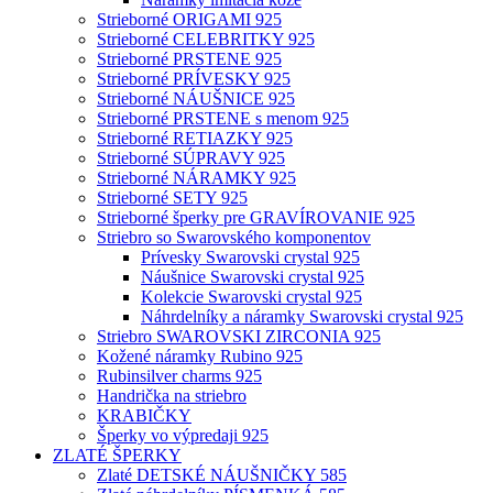
Strieborné ORIGAMI 925
Strieborné CELEBRITKY 925
Strieborné PRSTENE 925
Strieborné PRÍVESKY 925
Strieborné NÁUŠNICE 925
Strieborné PRSTENE s menom 925
Strieborné RETIAZKY 925
Strieborné SÚPRAVY 925
Strieborné NÁRAMKY 925
Strieborné SETY 925
Strieborné šperky pre GRAVÍROVANIE 925
Striebro so Swarovského komponentov
Prívesky Swarovski crystal 925
Náušnice Swarovski crystal 925
Kolekcie Swarovski crystal 925
Náhrdelníky a náramky Swarovski crystal 925
Striebro SWAROVSKI ZIRCONIA 925
Kožené náramky Rubino 925
Rubinsilver charms 925
Handrička na striebro
KRABIČKY
Šperky vo výpredaji 925
ZLATÉ ŠPERKY
Zlaté DETSKÉ NÁUŠNIČKY 585