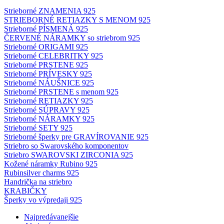
Strieborné ZNAMENIA 925
STRIEBORNÉ RETIAZKY S MENOM 925
Strieborné PÍSMENÁ 925
ČERVENÉ NÁRAMKY so striebrom 925
Strieborné ORIGAMI 925
Strieborné CELEBRITKY 925
Strieborné PRSTENE 925
Strieborné PRÍVESKY 925
Strieborné NÁUŠNICE 925
Strieborné PRSTENE s menom 925
Strieborné RETIAZKY 925
Strieborné SÚPRAVY 925
Strieborné NÁRAMKY 925
Strieborné SETY 925
Strieborné šperky pre GRAVÍROVANIE 925
Striebro so Swarovského komponentov
Striebro SWAROVSKI ZIRCONIA 925
Kožené náramky Rubino 925
Rubinsilver charms 925
Handrička na striebro
KRABIČKY
Šperky vo výpredaji 925
Najpredávanejšie