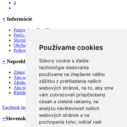
4
+
Informácie
Puncové značky SR
Prečo rubino jewellery ?
Slovník pojmov a FAQ
Obchodné podmienky
Používame cookies
Poštovné, dodanie a platba
Súbory cookie a ďalšie
+
Neprehliadnite
technológie sledovania
Získaj 3% zľavu na nákup
používame na zlepšenie vášho
Ako sa starať o šperky
zážitku z prehliadania našich
Záruka a reklamačné podmienky
webových stránok, na to, aby sme
Ako si zmerať veľkosť prsteňa
Rhódiovaný šperk
vám zobrazovali prispôsobený
obsah a cielené reklamy, na
Facebook
Instagram
analýzu návštevnosti našich
webových stránok a na
+
Slovenský výrobca
pochopenie toho, odkiaľ naši