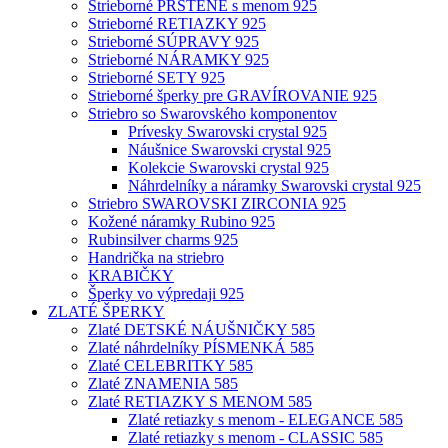
Strieborné PRSTENE s menom 925
Strieborné RETIAZKY 925
Strieborné SÚPRAVY 925
Strieborné NÁRAMKY 925
Strieborné SETY 925
Strieborné šperky pre GRAVÍROVANIE 925
Striebro so Swarovského komponentov
Prívesky Swarovski crystal 925
Náušnice Swarovski crystal 925
Kolekcie Swarovski crystal 925
Náhrdelníky a náramky Swarovski crystal 925
Striebro SWAROVSKI ZIRCONIA 925
Kožené náramky Rubino 925
Rubinsilver charms 925
Handrička na striebro
KRABIČKY
Šperky vo výpredaji 925
ZLATÉ ŠPERKY
Zlaté DETSKÉ NÁUŠNIČKY 585
Zlaté náhrdelníky PÍSMENKÁ 585
Zlaté CELEBRITKY 585
Zlaté ZNAMENIA 585
Zlaté RETIAZKY S MENOM 585
Zlaté retiazky s menom - ELEGANCE 585
Zlaté retiazky s menom - CLASSIC 585