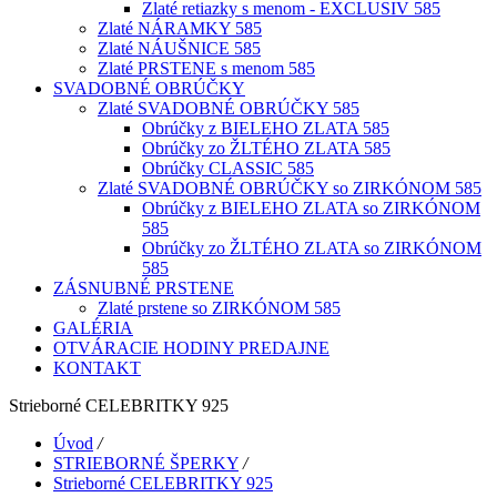
Zlaté retiazky s menom - EXCLUSIV 585
Zlaté NÁRAMKY 585
Zlaté NÁUŠNICE 585
Zlaté PRSTENE s menom 585
SVADOBNÉ OBRÚČKY
Zlaté SVADOBNÉ OBRÚČKY 585
Obrúčky z BIELEHO ZLATA 585
Obrúčky zo ŽLTÉHO ZLATA 585
Obrúčky CLASSIC 585
Zlaté SVADOBNÉ OBRÚČKY so ZIRKÓNOM 585
Obrúčky z BIELEHO ZLATA so ZIRKÓNOM
585
Obrúčky zo ŽLTÉHO ZLATA so ZIRKÓNOM
585
ZÁSNUBNÉ PRSTENE
Zlaté prstene so ZIRKÓNOM 585
GALÉRIA
OTVÁRACIE HODINY PREDAJNE
KONTAKT
Strieborné CELEBRITKY 925
Úvod
/
STRIEBORNÉ ŠPERKY
/
Strieborné CELEBRITKY 925