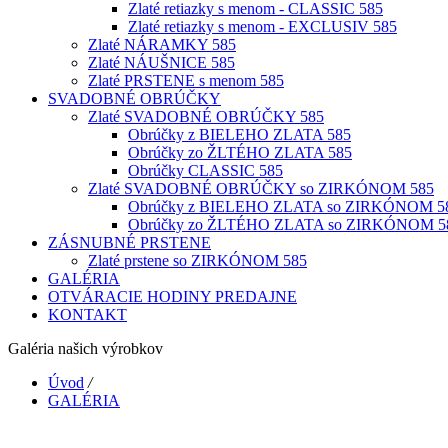
Zlaté retiazky s menom - CLASSIC 585
Zlaté retiazky s menom - EXCLUSIV 585
Zlaté NÁRAMKY 585
Zlaté NÁUŠNICE 585
Zlaté PRSTENE s menom 585
SVADOBNÉ OBRÚČKY
Zlaté SVADOBNÉ OBRÚČKY 585
Obrúčky z BIELEHO ZLATA 585
Obrúčky zo ŽLTÉHO ZLATA 585
Obrúčky CLASSIC 585
Zlaté SVADOBNÉ OBRÚČKY so ZIRKÓNOM 585
Obrúčky z BIELEHO ZLATA so ZIRKÓNOM 5
Obrúčky zo ŽLTÉHO ZLATA so ZIRKÓNOM 5
ZÁSNUBNÉ PRSTENE
Zlaté prstene so ZIRKÓNOM 585
GALÉRIA
OTVÁRACIE HODINY PREDAJNE
KONTAKT
Galéria našich výrobkov
Úvod
/
GALÉRIA