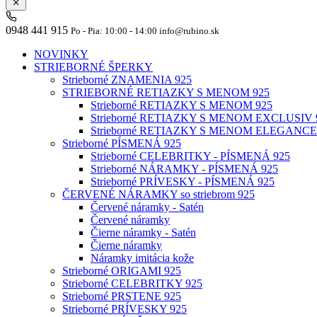
0948 441 915
Po - Pia: 10:00 - 14:00 info@rubino.sk
NOVINKY
STRIEBORNÉ ŠPERKY
Strieborné ZNAMENIA 925
STRIEBORNÉ RETIAZKY S MENOM 925
Strieborné RETIAZKY S MENOM 925
Strieborné RETIAZKY S MENOM EXCLUSIV 
Strieborné RETIAZKY S MENOM ELEGANCE
Strieborné PÍSMENÁ 925
Strieborné CELEBRITKY - PÍSMENÁ 925
Strieborné NÁRAMKY - PÍSMENÁ 925
Strieborné PRÍVESKY - PÍSMENÁ 925
ČERVENÉ NÁRAMKY so striebrom 925
Červené náramky - Satén
Červené náramky
Čierne náramky - Satén
Čierne náramky
Náramky imitácia kože
Strieborné ORIGAMI 925
Strieborné CELEBRITKY 925
Strieborné PRSTENE 925
Strieborné PRÍVESKY 925