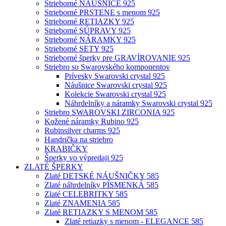
Strieborné NÁUŠNICE 925
Strieborné PRSTENE s menom 925
Strieborné RETIAZKY 925
Strieborné SÚPRAVY 925
Strieborné NÁRAMKY 925
Strieborné SETY 925
Strieborné šperky pre GRAVÍROVANIE 925
Striebro so Swarovského komponentov
Prívesky Swarovski crystal 925
Náušnice Swarovski crystal 925
Kolekcie Swarovski crystal 925
Náhrdelníky a náramky Swarovski crystal 925
Striebro SWAROVSKI ZIRCONIA 925
Kožené náramky Rubino 925
Rubinsilver charms 925
Handrička na striebro
KRABIČKY
Šperky vo výpredaji 925
ZLATÉ ŠPERKY
Zlaté DETSKÉ NÁUŠNIČKY 585
Zlaté náhrdelníky PÍSMENKÁ 585
Zlaté CELEBRITKY 585
Zlaté ZNAMENIA 585
Zlaté RETIAZKY S MENOM 585
Zlaté retiazky s menom - ELEGANCE 585