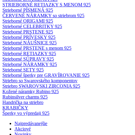
STRIEBORNÉ RETIAZKY S MENOM 925
Strieborné PÍSMENÁ 925
ČERVENÉ NÁRAMKY so striebrom 925
Strieborné ORIGAMI 925
Strieborné CELEBRITKY 925
Strieborné PRSTENE 925
Strieborné PRÍVESKY 925
Strieborné NÁUŠNICE 925
Strieborné PRSTENE s menom 925
Strieborné RETIAZKY 925
Strieborné SÚPRAVY 925
Strieborné NÁRAMKY 925
Strieborné SETY 925
Strieborné šperky pre GRAVÍROVANIE 925
Striebro so Swarovského komponentov
Striebro SWAROVSKI ZIRCONIA 925
Kožené náramky Rubino 925
Rubinsilver charms 925
Handrička na striebro
KRABIČKY
Šperky vo výpredaji 925
Najpredávanejšie
Akciové
Novinky