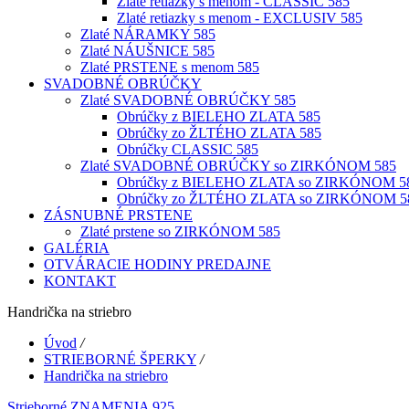
Zlaté retiazky s menom - CLASSIC 585
Zlaté retiazky s menom - EXCLUSIV 585
Zlaté NÁRAMKY 585
Zlaté NÁUŠNICE 585
Zlaté PRSTENE s menom 585
SVADOBNÉ OBRÚČKY
Zlaté SVADOBNÉ OBRÚČKY 585
Obrúčky z BIELEHO ZLATA 585
Obrúčky zo ŽLTÉHO ZLATA 585
Obrúčky CLASSIC 585
Zlaté SVADOBNÉ OBRÚČKY so ZIRKÓNOM 585
Obrúčky z BIELEHO ZLATA so ZIRKÓNOM 5
Obrúčky zo ŽLTÉHO ZLATA so ZIRKÓNOM 5
ZÁSNUBNÉ PRSTENE
Zlaté prstene so ZIRKÓNOM 585
GALÉRIA
OTVÁRACIE HODINY PREDAJNE
KONTAKT
Handrička na striebro
Úvod
/
STRIEBORNÉ ŠPERKY
/
Handrička na striebro
Strieborné ZNAMENIA 925