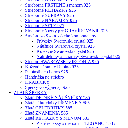
Strieborné PRSTENE s menom 925
Strieborné RETIAZKY 925
Strieborné SÚPRAVY 925
Strieborné NÁRAMKY 925
Strieborné SETY 925
Strieborné šperky pre GRAVÍROVANIE 925
Striebro so Swarovského komponentov
Prívesky Swarovski crystal 925
Náušnice Swarovski crystal 925
Kolekcie Swarovski crystal 925
Náhrdelníky a náramky Swarovski crystal 925
Striebro SWAROVSKI ZIRCONIA 925
Kožené náramky Rubino 925
Rubinsilver charms 925
Handrička na striebro
KRABIČKY
Šperky vo výpredaji 925
ZLATÉ ŠPERKY
Zlaté DETSKÉ NÁUŠNIČKY 585
Zlaté náhrdelníky PÍSMENKÁ 585
Zlaté CELEBRITKY 585
Zlaté ZNAMENIA 585
Zlaté RETIAZKY S MENOM 585
Zlaté retiazky s menom - ELEGANCE 585