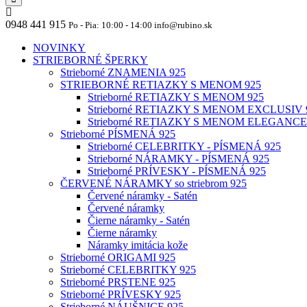
0948 441 915
Po - Pia: 10:00 - 14:00 info@rubino.sk
NOVINKY
STRIEBORNÉ ŠPERKY
Strieborné ZNAMENIA 925
STRIEBORNÉ RETIAZKY S MENOM 925
Strieborné RETIAZKY S MENOM 925
Strieborné RETIAZKY S MENOM EXCLUSIV 
Strieborné RETIAZKY S MENOM ELEGANCE
Strieborné PÍSMENÁ 925
Strieborné CELEBRITKY - PÍSMENÁ 925
Strieborné NÁRAMKY - PÍSMENÁ 925
Strieborné PRÍVESKY - PÍSMENÁ 925
ČERVENÉ NÁRAMKY so striebrom 925
Červené náramky - Satén
Červené náramky
Čierne náramky - Satén
Čierne náramky
Náramky imitácia kože
Strieborné ORIGAMI 925
Strieborné CELEBRITKY 925
Strieborné PRSTENE 925
Strieborné PRÍVESKY 925
Strieborné NÁUŠNICE 925