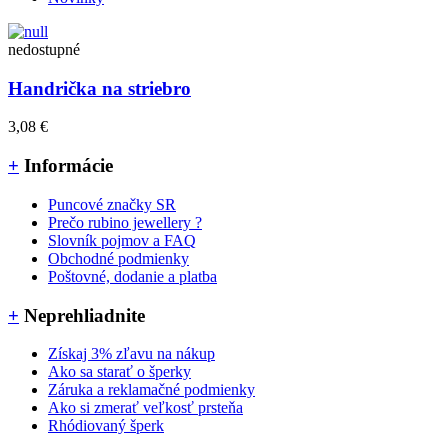
nedostupné
Handrička na striebro
3,08 €
+
Informácie
Puncové značky SR
Prečo rubino jewellery ?
Slovník pojmov a FAQ
Obchodné podmienky
Poštovné, dodanie a platba
+
Neprehliadnite
Získaj 3% zľavu na nákup
Ako sa starať o šperky
Záruka a reklamačné podmienky
Ako si zmerať veľkosť prsteňa
Rhódiovaný šperk