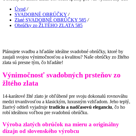
Úvod
/
SVADOBNÉ OBRÚČKY
/
Zlaté SVADOBNÉ OBRÚČKY 585
/
Obrúčky zo ŽLTÉHO ZLATA 585
Plánujete svadbu a hľadáte ideálne svadobné obrúčky, ktoré by
zaujali svojou výnimočnosťou a kvalitou? Naše obrúčky zo žltého
zlata sú presne tým, čo hľadáte!
Výnimočnosť svadobných prsteňov zo
žltého zlata
14-karátové žlté zlato je obľúbené pre svoju dokonalú rovnováhu
medzi trvanlivosťou a klasickým, luxusným vzhľadom. Jeho teplý,
žiarivý odtieň vyjadruje
tradíciu a nadčasovú eleganciu
, čo ho
robí ideálnou voľbou pre svadobnú obrúčku.
Výroba zlatých obrúčok na mieru a originálny
dizajn od slovenského výrobcu