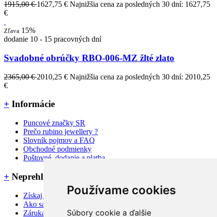
1915,00 €
1627,75 €
Najnižšia cena za posledných 30 dní: 1627,75
€
15%
Zľava
dodanie 10 - 15 pracovných dní
Svadobné obrúčky RBO-006-MZ žlté zlato
2365,00 €
2010,25 €
Najnižšia cena za posledných 30 dní: 2010,25
€
+
Informácie
Puncové značky SR
Prečo rubino jewellery ?
Slovník pojmov a FAQ
Obchodné podmienky
Poštovné, dodanie a platba
+
Neprehliadnite
Používame cookies
Získaj 3% zľavu na nákup
Ako sa starať o šperky
Súbory cookie a ďalšie
Záruka a reklamačné podmienky