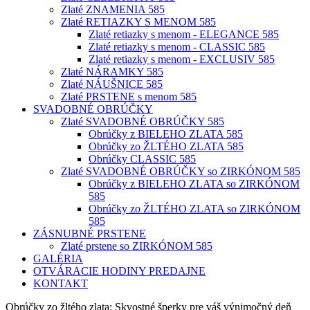
Zlaté ZNAMENIA 585
Zlaté RETIAZKY S MENOM 585
Zlaté retiazky s menom - ELEGANCE 585
Zlaté retiazky s menom - CLASSIC 585
Zlaté retiazky s menom - EXCLUSIV 585
Zlaté NÁRAMKY 585
Zlaté NÁUŠNICE 585
Zlaté PRSTENE s menom 585
SVADOBNÉ OBRÚČKY
Zlaté SVADOBNÉ OBRÚČKY 585
Obrúčky z BIELEHO ZLATA 585
Obrúčky zo ŽLTÉHO ZLATA 585
Obrúčky CLASSIC 585
Zlaté SVADOBNÉ OBRÚČKY so ZIRKÓNOM 585
Obrúčky z BIELEHO ZLATA so ZIRKÓNOM
585
Obrúčky zo ŽLTÉHO ZLATA so ZIRKÓNOM
585
ZÁSNUBNÉ PRSTENE
Zlaté prstene so ZIRKÓNOM 585
GALÉRIA
OTVÁRACIE HODINY PREDAJNE
KONTAKT
Obrúčky zo žltého zlata: Skvostné šperky pre váš výnimočný deň