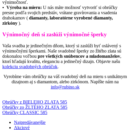
výnimočnosť.
• Výroba na mieru:
U nás máte možnosť vytvoriť si obrúčky
presne podľa svojich predstáv, vrátane gravírovania a vsadenia
drahokamov (
diamanty, laboratórne vyrobené diamanty,
zirkóny
).
Výnimočný deň si zaslúži výnimočné šperky
Vaša svadba je jedinečným dňom, ktorý si zaslúži byť oslávený s
výnimočnými šperkami. Naše svadobné šperky zo žltého zlata sú
dokonalou voľbou
pre všetkých snúbencov a mladomanželov
,
ktorí hľadajú kvalitu, eleganciu a jedinečný dizajn. Objavte našu
kolekciu svadobných obrúčok
.
Vyrobíme vám obrúčky na váš svadobný deň na mieru s unikátnym
dizajnom aj s diamantom, alebo zirkónom. Napíšte nám na
info@rubino.sk
Obrúčky z BIELEHO ZLATA 585
Obrúčky zo ŽLTÉHO ZLATA 585
Obrúčky CLASSIC 585
Najpredávanejšie
Akciové