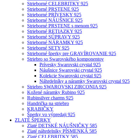
Strieborné CELEBRITKY 925
Strieborné PRSTENE 925
Strieborné PRÍVESKY 925
Strieborné NÁUŠNICE 925
Strieborné PRSTENE s menom 925
Strieborné RETIAZKY 925
Strieborné SÚPRAVY 925
Strieborné NÁRAMKY 925
Strieborné SETY 925
Strieborné šperky pre GRAVÍROVANIE 925
Striebro so Swarovského komponentov
Prívesky Swarovski crystal 925
Náušnice Swarovski crystal 925
Kolekcie Swarovski crystal 925
Náhrdelníky a náramky Swarovski crystal 925
Striebro SWAROVSKI ZIRCONIA 925
Kožené náramky Rubino 925
Rubinsilver charms 925
Handrička na striebro
KRABIČKY
Šperky vo výpredaji 925
ZLATÉ ŠPERKY
Zlaté DETSKÉ NÁUŠNIČKY 585
Zlaté náhrdelníky PÍSMENKÁ 585
Zlaté CELEBRITKY 585