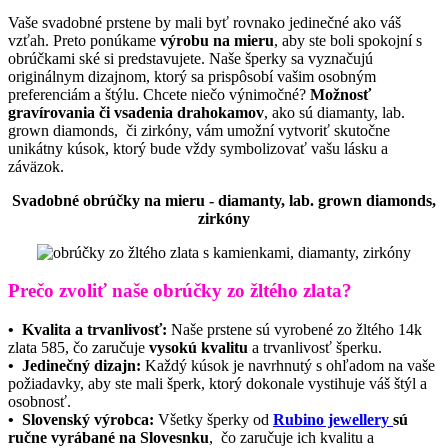
Vaše svadobné prstene by mali byť rovnako jedinečné ako váš
vzťah. Preto ponúkame
výrobu na mieru
, aby ste boli spokojní s
obrúčkami ské si predstavujete. Naše šperky sa vyznačujú
originálnym dizajnom, ktorý sa prispôsobí vašim osobným
preferenciám a štýlu. Chcete niečo výnimočné?
Možnosť
gravírovania či vsadenia drahokamov
, ako sú diamanty, lab.
grown diamonds, či zirkóny, vám umožní vytvoriť skutočne
unikátny kúsok, ktorý bude vždy symbolizovať vašu lásku a
záväzok.
Svadobné obrúčky na mieru - diamanty, lab. grown diamonds,
zirkóny
Prečo zvoliť naše obrúčky zo žltého zlata?
• Kvalita a trvanlivosť:
Naše prstene sú vyrobené zo žltého 14k
zlata 585, čo zaručuje
vysokú kvalitu
a trvanlivosť šperku.
• Jedinečný dizajn:
Každý kúsok je navrhnutý s ohľadom na vaše
požiadavky, aby ste mali šperk, ktorý dokonale vystihuje váš štýl a
osobnosť.
• Slovenský výrobca:
Všetky šperky od
Rubino jewellery
sú
ručne vyrábané na Slovesnku
, čo zaručuje ich kvalitu a