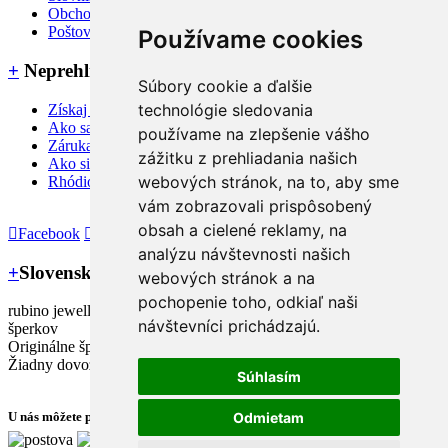
Obchodné podmienky
Poštovné, dodanie a platba
Používame cookies
+
Neprehliadnite
Súbory cookie a ďalšie
technológie sledovania
Získaj 3% zľavu na nákup
Ako sa starať o šperky
používame na zlepšenie vášho
Záruka a reklamačné podmienky
zážitku z prehliadania našich
Ako si zmerať veľkosť prsteňa
webových stránok, na to, aby sme
Rhódiovaný šperk
vám zobrazovali prispôsobený
obsah a cielené reklamy, na
Facebook
Instagram
analýzu návštevnosti našich
+
Slovenský výrobca
webových stránok a na
pochopenie toho, odkiaľ naši
rubino jewellery – slovenský dizajnér a výrobca strieborných
návštevníci prichádzajú.
šperkov
Originálne šperky, rovnako jako Vy!
Žiadny dovoz šperkov, 20-ročné bohaté skúsenosti s ich výrobou.
Súhlasím
Odmietam
U nás môžete platiť cez platobnú bránu Besteron.