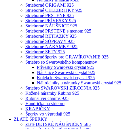
Strieborné ORIGAMI 925
Strieborné CELEBRITKY 925
Strieborné PRSTENE 925
Strieborné PRÍVESKY 925
Strieborné NÁUŠNICE 925
Strieborné PRSTENE s menom 925
Strieborné RETIAZKY 925
Strieborné SÚPRAVY 925
Strieborné NÁRAMKY 925
Strieborné SETY 925
Strieborné šperky pre GRAVÍROVANIE 925
Striebro so Swarovského komponentov
Prívesky Swarovski crystal 925
Náušnice Swarovski crystal 925
Kolekcie Swarovski crystal 925
Náhrdelníky a náramky Swarovski crystal 925
Striebro SWAROVSKI ZIRCONIA 925
Kožené náramky Rubino 925
Rubinsilver charms 925
Handrička na striebro
KRABIČKY
Šperky vo výpredaji 925
ZLATÉ ŠPERKY
Zlaté DETSKÉ NÁUŠNIČKY 585