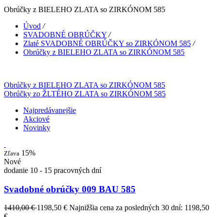
Obrúčky z BIELEHO ZLATA so ZIRKÓNOM 585
Úvod
/
SVADOBNÉ OBRÚČKY
/
Zlaté SVADOBNÉ OBRÚČKY so ZIRKÓNOM 585
/
Obrúčky z BIELEHO ZLATA so ZIRKÓNOM 585
Obrúčky z BIELEHO ZLATA so ZIRKÓNOM 585
Obrúčky zo ŽLTÉHO ZLATA so ZIRKÓNOM 585
Najpredávanejšie
Akciové
Novinky
15%
Zľava
Nové
dodanie 10 - 15 pracovných dní
Svadobné obrúčky 009 BAU 585
1410,00 €
1198,50 €
Najnižšia cena za posledných 30 dní: 1198,50
€