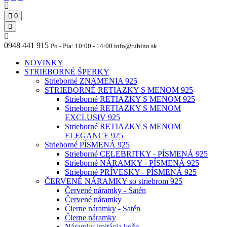
0
0948 441 915
Po - Pia: 10:00 - 14:00 info@rubino.sk
NOVINKY
STRIEBORNÉ ŠPERKY
Strieborné ZNAMENIA 925
STRIEBORNÉ RETIAZKY S MENOM 925
Strieborné RETIAZKY S MENOM 925
Strieborné RETIAZKY S MENOM
EXCLUSIV 925
Strieborné RETIAZKY S MENOM
ELEGANCE 925
Strieborné PÍSMENÁ 925
Strieborné CELEBRITKY - PÍSMENÁ 925
Strieborné NÁRAMKY - PÍSMENÁ 925
Strieborné PRÍVESKY - PÍSMENÁ 925
ČERVENÉ NÁRAMKY so striebrom 925
Červené náramky - Satén
Červené náramky
Čierne náramky - Satén
Čierne náramky
Náramky imitácia kože