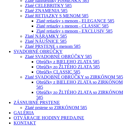
Zlaté náhrdelníky PÍSMENKÁ 585
Zlaté CELEBRITKY 585
Zlaté ZNAMENIA 585
Zlaté RETIAZKY S MENOM 585
Zlaté retiazky s menom - ELEGANCE 585
Zlaté retiazky s menom - CLASSIC 585
Zlaté retiazky s menom - EXCLUSIV 585
Zlaté NÁRAMKY 585
Zlaté NÁUŠNICE 585
Zlaté PRSTENE s menom 585
SVADOBNÉ OBRÚČKY
Zlaté SVADOBNÉ OBRÚČKY 585
Obrúčky z BIELEHO ZLATA 585
Obrúčky zo ŽLTÉHO ZLATA 585
Obrúčky CLASSIC 585
Zlaté SVADOBNÉ OBRÚČKY so ZIRKÓNOM 585
Obrúčky z BIELEHO ZLATA so ZIRKÓNOM
585
Obrúčky zo ŽLTÉHO ZLATA so ZIRKÓNOM
585
ZÁSNUBNÉ PRSTENE
Zlaté prstene so ZIRKÓNOM 585
GALÉRIA
OTVÁRACIE HODINY PREDAJNE
KONTAKT