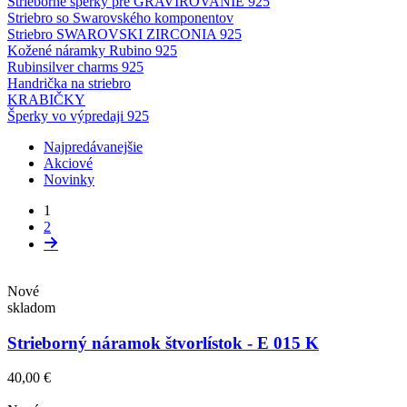
Strieborné šperky pre GRAVÍROVANIE 925
Striebro so Swarovského komponentov
Striebro SWAROVSKI ZIRCONIA 925
Kožené náramky Rubino 925
Rubinsilver charms 925
Handrička na striebro
KRABIČKY
Šperky vo výpredaji 925
Najpredávanejšie
Akciové
Novinky
1
2
Nové
skladom
Strieborný náramok štvorlístok - E 015 K
40,00 €