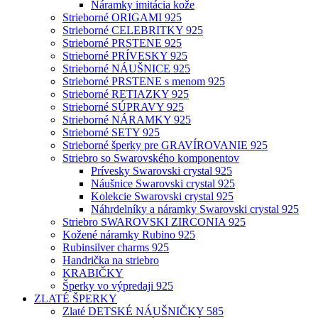
Náramky imitácia kože
Strieborné ORIGAMI 925
Strieborné CELEBRITKY 925
Strieborné PRSTENE 925
Strieborné PRÍVESKY 925
Strieborné NÁUŠNICE 925
Strieborné PRSTENE s menom 925
Strieborné RETIAZKY 925
Strieborné SÚPRAVY 925
Strieborné NÁRAMKY 925
Strieborné SETY 925
Strieborné šperky pre GRAVÍROVANIE 925
Striebro so Swarovského komponentov
Prívesky Swarovski crystal 925
Náušnice Swarovski crystal 925
Kolekcie Swarovski crystal 925
Náhrdelníky a náramky Swarovski crystal 925
Striebro SWAROVSKI ZIRCONIA 925
Kožené náramky Rubino 925
Rubinsilver charms 925
Handrička na striebro
KRABIČKY
Šperky vo výpredaji 925
ZLATÉ ŠPERKY
Zlaté DETSKÉ NÁUŠNIČKY 585