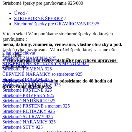
Strieborné šperky pre gravírovanie 925/000
Úvod
/
STRIEBORNÉ ŠPERKY
/
Strieborné šperky pre GRAVÍROVANIE 925
V tejto sekcii Vám ponúkame strieborné šperky, do ktorých
gravírujeme :
mená, dátumy, znamenia, venovania, vlastné obrázky a pod.
Lesklá ryha gravírovania Vám oživí šperk, ktorý sa stane ešte
Čítaj viac
Schovať
žiarivejším.
Strieborné ZNAMENIA 925
V tejto kategórii sú všetky platničky povrchovo upravené-
STRIEBORNÉ RETIAZKY S MENOM 925
rhódiované.
Strieborné PÍSMENÁ 925
ČERVENÉ NÁRAMKY so striebrom 925
Strieborné ORIGAMI 925
Objednávky s gravírovaním odosielame do 48 hodín od
Strieborné CELEBRITKY 925
spracovania objednávky.
Strieborné PRSTENE 925
Strieborné PRÍVESKY 925
Strieborné NÁUŠNICE 925
Strieborné PRSTENE s menom 925
Strieborné RETIAZKY 925
Strieborné SÚPRAVY 925
Strieborné NÁRAMKY 925
Strieborné SETY 925