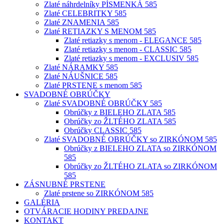
Zlaté náhrdelníky PÍSMENKÁ 585
Zlaté CELEBRITKY 585
Zlaté ZNAMENIA 585
Zlaté RETIAZKY S MENOM 585
Zlaté retiazky s menom - ELEGANCE 585
Zlaté retiazky s menom - CLASSIC 585
Zlaté retiazky s menom - EXCLUSIV 585
Zlaté NÁRAMKY 585
Zlaté NÁUŠNICE 585
Zlaté PRSTENE s menom 585
SVADOBNÉ OBRÚČKY
Zlaté SVADOBNÉ OBRÚČKY 585
Obrúčky z BIELEHO ZLATA 585
Obrúčky zo ŽLTÉHO ZLATA 585
Obrúčky CLASSIC 585
Zlaté SVADOBNÉ OBRÚČKY so ZIRKÓNOM 585
Obrúčky z BIELEHO ZLATA so ZIRKÓNOM
585
Obrúčky zo ŽLTÉHO ZLATA so ZIRKÓNOM
585
ZÁSNUBNÉ PRSTENE
Zlaté prstene so ZIRKÓNOM 585
GALÉRIA
OTVÁRACIE HODINY PREDAJNE
KONTAKT