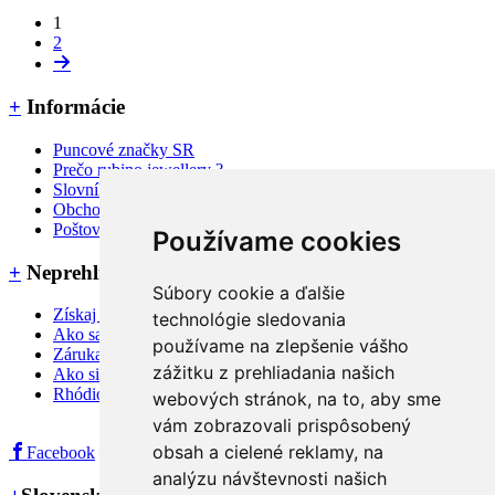
1
2
+
Informácie
Puncové značky SR
Prečo rubino jewellery ?
Slovník pojmov a FAQ
Obchodné podmienky
Poštovné, dodanie a platba
Používame cookies
+
Neprehliadnite
Súbory cookie a ďalšie
Získaj 3% zľavu na nákup
technológie sledovania
Ako sa starať o šperky
používame na zlepšenie vášho
Záruka a reklamačné podmienky
zážitku z prehliadania našich
Ako si zmerať veľkosť prsteňa
Rhódiovaný šperk
webových stránok, na to, aby sme
vám zobrazovali prispôsobený
obsah a cielené reklamy, na
Facebook
Instagram
analýzu návštevnosti našich