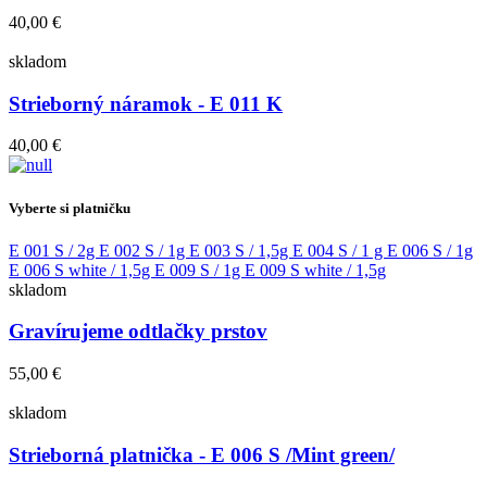
40,00 €
skladom
Strieborný náramok - E 011 K
40,00 €
Vyberte si platničku
E 001 S / 2g
E 002 S / 1g
E 003 S / 1,5g
E 004 S / 1 g
E 006 S / 1g
E 006 S white / 1,5g
E 009 S / 1g
E 009 S white / 1,5g
skladom
Gravírujeme odtlačky prstov
55,00 €
skladom
Strieborná platnička - E 006 S /Mint green/