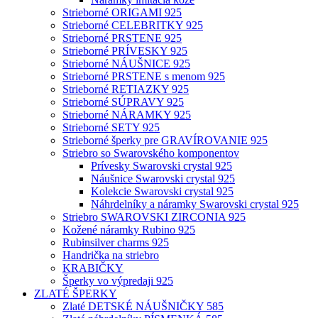
Strieborné ORIGAMI 925
Strieborné CELEBRITKY 925
Strieborné PRSTENE 925
Strieborné PRÍVESKY 925
Strieborné NÁUŠNICE 925
Strieborné PRSTENE s menom 925
Strieborné RETIAZKY 925
Strieborné SÚPRAVY 925
Strieborné NÁRAMKY 925
Strieborné SETY 925
Strieborné šperky pre GRAVÍROVANIE 925
Striebro so Swarovského komponentov
Prívesky Swarovski crystal 925
Náušnice Swarovski crystal 925
Kolekcie Swarovski crystal 925
Náhrdelníky a náramky Swarovski crystal 925
Striebro SWAROVSKI ZIRCONIA 925
Kožené náramky Rubino 925
Rubinsilver charms 925
Handrička na striebro
KRABIČKY
Šperky vo výpredaji 925
ZLATÉ ŠPERKY
Zlaté DETSKÉ NÁUŠNIČKY 585