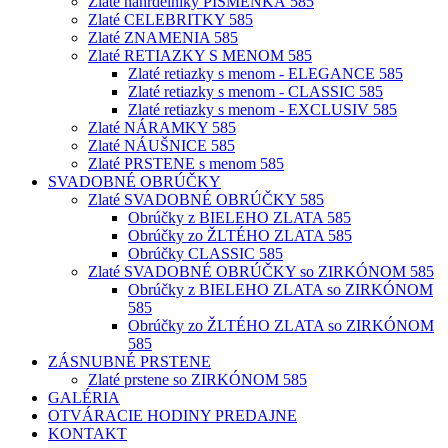
Zlaté náhrdelníky PÍSMENKÁ 585
Zlaté CELEBRITKY 585
Zlaté ZNAMENIA 585
Zlaté RETIAZKY S MENOM 585
Zlaté retiazky s menom - ELEGANCE 585
Zlaté retiazky s menom - CLASSIC 585
Zlaté retiazky s menom - EXCLUSIV 585
Zlaté NÁRAMKY 585
Zlaté NÁUŠNICE 585
Zlaté PRSTENE s menom 585
SVADOBNÉ OBRÚČKY
Zlaté SVADOBNÉ OBRÚČKY 585
Obrúčky z BIELEHO ZLATA 585
Obrúčky zo ŽLTÉHO ZLATA 585
Obrúčky CLASSIC 585
Zlaté SVADOBNÉ OBRÚČKY so ZIRKÓNOM 585
Obrúčky z BIELEHO ZLATA so ZIRKÓNOM
585
Obrúčky zo ŽLTÉHO ZLATA so ZIRKÓNOM
585
ZÁSNUBNÉ PRSTENE
Zlaté prstene so ZIRKÓNOM 585
GALÉRIA
OTVÁRACIE HODINY PREDAJNE
KONTAKT