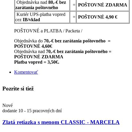
Objednávka nad
80,-€ bez
=
POŠTOVNÉ
ZDARMA
zarátania poštovného
Kuriér UPS-platba vopred
=
POŠTOVNÉ 4,90 €
cez
IB/vklad
POŠTOVNÉ a PLATBA / Packeta /
Objednávka do
70,-€ bez zarátania poštovného =
POŠTOVNÉ 4,60€
Objednávka nad
70,-€ bez zarátania poštovného =
POŠTOVNÉ ZDARMA
Platba vopred = 3,50€.
Komentovať
Pozrite si tiež
Nové
dodanie 10 - 15 pracovných dní
Zlatá retiazka s menom CLASSIC - MARCELA