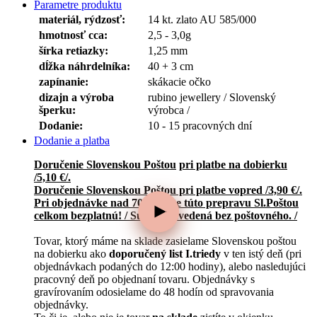
Parametre produktu
materiál, rýdzosť:
14 kt. zlato AU 585/000
hmotnosť cca:
2,5 - 3,0g
šírka retiazky:
1,25 mm
dĺžka náhrdelníka:
40 + 3 cm
zapínanie:
skákacie očko
dizajn a výroba
rubino jewellery / Slovenský
šperku:
výrobca /
Dodanie:
10 - 15 pracovných dní
Dodanie a platba
Doručenie Slovenskou Poštou
pri platbe na dobierku
/5,10 €/.
Doručenie Slovenskou Poštou pri platbe vopred /3,90 €/.
Pri objednávke nad 70,-€ máte túto prepravu Sl.Poštou
celkom bezplatnú! / Suma je uvedená bez poštovného. /
Tovar, ktorý máme na sklade zasielame Slovenskou poštou
na dobierku ako
doporučený list I.triedy
v ten istý deň (pri
objednávkach podaných do 12:00 hodiny), alebo nasledujúci
pracovný deň po objednaní tovaru. Objednávky s
gravírovaním odosielame do 48 hodín od spravovania
objednávky.