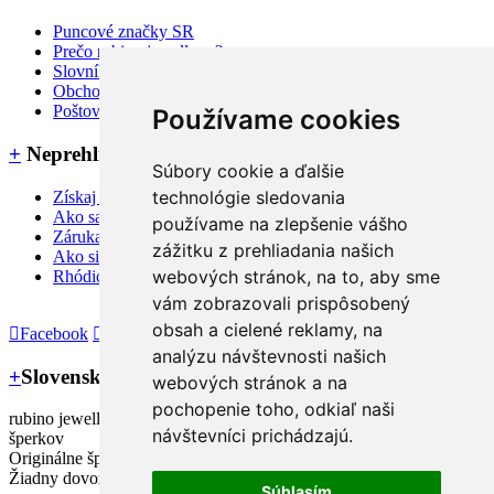
Puncové značky SR
Prečo rubino jewellery ?
Slovník pojmov a FAQ
Obchodné podmienky
Poštovné, dodanie a platba
Používame cookies
+
Neprehliadnite
Súbory cookie a ďalšie
technológie sledovania
Získaj 3% zľavu na nákup
Ako sa starať o šperky
používame na zlepšenie vášho
Záruka a reklamačné podmienky
zážitku z prehliadania našich
Ako si zmerať veľkosť prsteňa
webových stránok, na to, aby sme
Rhódiovaný šperk
vám zobrazovali prispôsobený
obsah a cielené reklamy, na
Facebook
Instagram
analýzu návštevnosti našich
+
Slovenský výrobca
webových stránok a na
pochopenie toho, odkiaľ naši
rubino jewellery – slovenský dizajnér a výrobca strieborných
návštevníci prichádzajú.
šperkov
Originálne šperky, rovnako jako Vy!
Žiadny dovoz šperkov, 20-ročné bohaté skúsenosti s ich výrobou.
Súhlasím