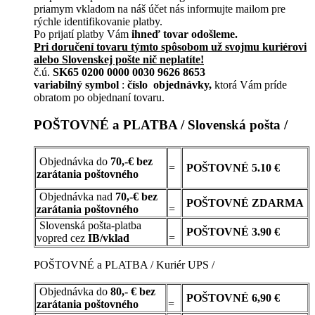
priamym vkladom na náš účet nás informujte mailom pre
rýchle identifikovanie platby.
Po prijatí platby Vám
ihneď tovar odošleme.
Pri doručení tovaru týmto spôsobom už svojmu kuriérovi
alebo Slovenskej pošte nič neplatíte!
č.ú.
SK65 0200 0000 0030 9626 8653
variabilný symbol
:
číslo objednávky,
ktorá Vám príde
obratom po objednaní tovaru.
POŠTOVNÉ a PLATBA / Slovenská pošta /
Objednávka do
70,-€ bez
=
POŠTOVNÉ
5.10 €
zarátania poštovného
Objednávka nad
70,-€ bez
POŠTOVNÉ
ZDARMA
zarátania poštovného
=
Slovenská pošta-platba
POŠTOVNÉ 3.90 €
vopred cez
IB/vklad
=
POŠTOVNÉ a PLATBA / Kuriér UPS /
Objednávka do
80,- € bez
POŠTOVNÉ
6,90 €
zarátania poštovného
=