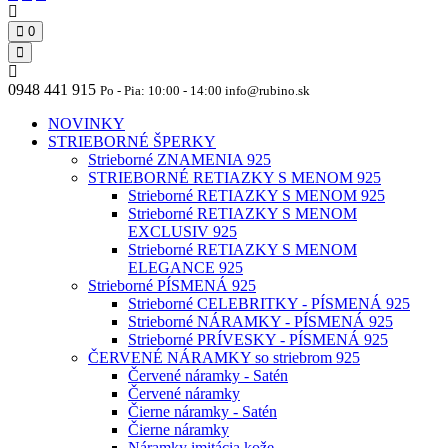
0
0948 441 915
Po - Pia: 10:00 - 14:00 info@rubino.sk
NOVINKY
STRIEBORNÉ ŠPERKY
Strieborné ZNAMENIA 925
STRIEBORNÉ RETIAZKY S MENOM 925
Strieborné RETIAZKY S MENOM 925
Strieborné RETIAZKY S MENOM
EXCLUSIV 925
Strieborné RETIAZKY S MENOM
ELEGANCE 925
Strieborné PÍSMENÁ 925
Strieborné CELEBRITKY - PÍSMENÁ 925
Strieborné NÁRAMKY - PÍSMENÁ 925
Strieborné PRÍVESKY - PÍSMENÁ 925
ČERVENÉ NÁRAMKY so striebrom 925
Červené náramky - Satén
Červené náramky
Čierne náramky - Satén
Čierne náramky
Náramky imitácia kože