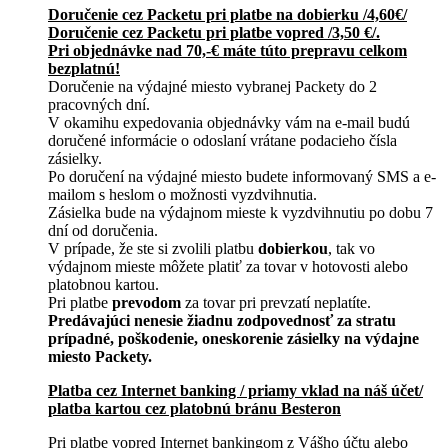
Doručenie cez Packetu pri platbe na dobierku /4,60€/
Doručenie cez Packetu pri platbe vopred /3,50 €/.
Pri objednávke nad 70,-€ máte túto prepravu celkom
bezplatnú!
Doručenie na výdajné miesto vybranej Packety do 2
pracovných dní.
V okamihu expedovania objednávky vám na e-mail budú
doručené informácie o odoslaní vrátane podacieho čísla
zásielky.
Po doručení na výdajné miesto budete informovaný SMS a e-
mailom s heslom o možnosti vyzdvihnutia.
Zásielka bude na výdajnom mieste k vyzdvihnutiu po dobu 7
dní od doručenia.
V prípade, že ste si zvolili platbu
dobierkou
, tak vo
výdajnom mieste môžete platiť za tovar v hotovosti alebo
platobnou kartou.
Pri platbe
prevodom
za tovar pri prevzatí neplatíte.
Predávajúci nenesie žiadnu zodpovednosť za stratu
prípadné, poškodenie, oneskorenie zásielky na výdajne
miesto Packety.
Platba cez Internet banking / priamy vklad na náš účet/
platba kartou cez platobnú bránu Besteron
Pri platbe vopred Internet bankingom z Vášho účtu alebo