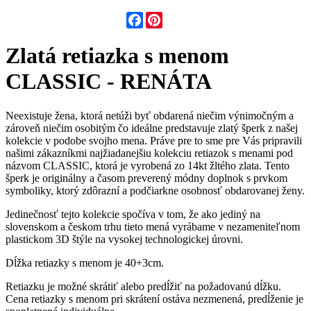
Facebook
Pinterest
Zlatá retiazka s menom
CLASSIC - RENÁTA
Neexistuje žena, ktorá netúži byť obdarená niečim výnimočným a
zároveň niečim osobitým čo ideálne predstavuje zlatý šperk z našej
kolekcie v podobe svojho mena. Práve pre to sme pre Vás pripravili
našimi zákazníkmi najžiadanejšiu kolekciu retiazok s menami pod
názvom CLASSIC, ktorá je vyrobená zo 14kt žltého zlata. Tento
šperk je originálny a časom preverený módny doplnok s prvkom
symboliky, ktorý zdôrazní a podčiarkne osobnosť obdarovanej ženy.
Jedinečnosť tejto kolekcie spočíva v tom, že ako jediný na
slovenskom a českom trhu tieto mená vyrábame v nezameniteľnom
plastickom 3D štýle na vysokej technologickej úrovni.
Dĺžka retiazky s menom je 40+3cm.
Retiazku je možné skrátiť alebo predĺžiť na požadovanú dĺžku.
Cena retiazky s menom pri skrátení ostáva nezmenená, predĺženie je