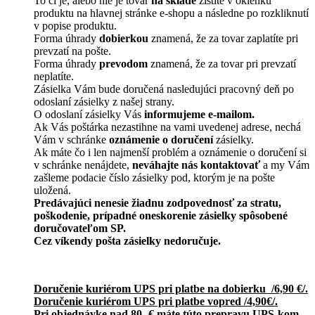
To či je, alebo nie je tovar
na sklade
zistíte v okienku
produktu na hlavnej stránke e-shopu a následne po rozkliknutí
v popise produktu.
Forma úhrady
dobierkou
znamená, že za tovar zaplatíte pri
prevzatí na pošte.
Forma úhrady
prevodom
znamená, že za tovar pri prevzatí
neplatíte.
Zásielka Vám bude doručená nasledujúci pracovný deň po
odoslaní zásielky z našej strany.
O odoslaní zásielky Vás
informujeme e-mailom.
Ak Vás poštárka nezastihne na vami uvedenej adrese, nechá
Vám v schránke
oznámenie o doručení
zásielky.
Ak máte čo i len najmenší problém a oznámenie o doručení si
v schránke nenájdete,
neváhajte nás kontaktovať
a my Vám
zašleme podacie číslo zásielky pod, ktorým je na pošte
uložená.
Predávajúci nenesie žiadnu zodpovednosť za stratu,
poškodenie, prípadné oneskorenie zásielky spôsobené
doručovateľom SP.
Cez víkendy pošta zásielky nedoručuje.
Doručenie kuriérom UPS pri platbe na dobierku /6,90 €/.
Doručenie kuriérom UPS pri platbe vopred /4,90€/.
Pri objednávke nad 80,-€ máte túto prepravu UPS-kom