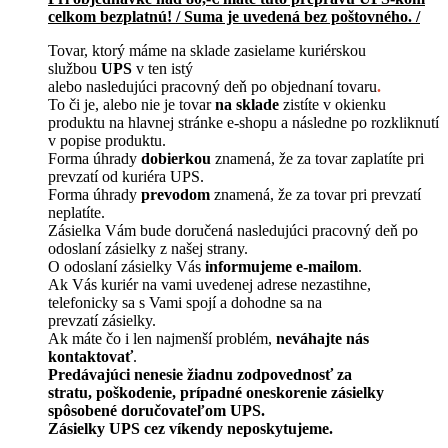
celkom bezplatnú! / Suma je uvedená bez poštovného. /
Tovar, ktorý máme na sklade zasielame kuriérskou
službou
UPS
v ten istý
alebo nasledujúci pracovný deň po objednaní tovaru
.
To či je, alebo nie je tovar
na sklade
zistíte v okienku
produktu na hlavnej stránke e-shopu a následne po rozkliknutí
v popise produktu.
Forma úhrady
dobierkou
znamená, že za tovar zaplatíte pri
prevzatí od kuriéra UPS.
Forma úhrady
prevodom
znamená, že za tovar pri prevzatí
neplatíte.
Zásielka Vám bude doručená nasledujúci pracovný deň po
odoslaní zásielky z našej strany.
O odoslaní zásielky Vás
informujeme e-mailom
.
Ak Vás kuriér na vami uvedenej adrese nezastihne,
telefonicky sa s Vami spojí a dohodne sa na
prevzatí zásielky.
Ak máte čo i len najmenší problém,
neváhajte nás
kontaktovať
.
Predávajúci nenesie žiadnu zodpovednosť za
stratu, poškodenie, prípadné oneskorenie zásielky
spôsobené doručovateľom UPS.
Zásielky UPS cez víkendy neposkytujeme.