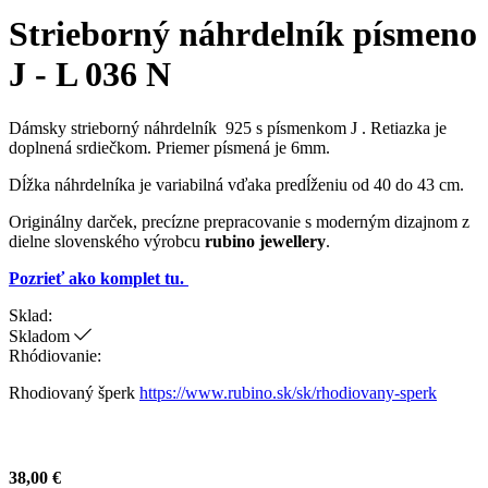
Strieborný náhrdelník písmeno
J - L 036 N
Dámsky strieborný náhrdelník 925 s písmenkom J . Retiazka je
doplnená srdiečkom. Priemer písmená je 6mm.
Dĺžka náhrdelníka je variabilná vďaka predĺženiu od 40 do 43 cm.
Originálny darček, precízne prepracovanie s moderným dizajnom z
dielne slovenského výrobcu
rubino jewellery
.
Pozrieť ako komplet tu.
Sklad:
Skladom
Rhódiovanie:
Rhodiovaný šperk
https://www.rubino.sk/sk/rhodiovany-sperk
38,00
€