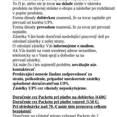
To či je, alebo nie je tovar
na sklade
zistíte v okienku
produktu na hlavnej stránke e-shopu a následne po rozkliknutí
v popise produktu.
Forma úhrady
dobierkou
znamená, že za tovar zaplatíte pri
prevzatí od kuriéra UPS.
Forma úhrady
prevodom
znamená, že za tovar pri prevzatí
neplatíte.
Zásielka Vám bude doručená nasledujúci pracovný deň po
odoslaní zásielky z našej strany.
O odoslaní zásielky Vás
informujeme e-mailom
.
Ak Vás kuriér na vami uvedenej adrese nezastihne,
telefonicky sa s Vami spojí a dohodne sa na
prevzatí zásielky.
Ak máte čo i len najmenší problém,
neváhajte nás
kontaktovať
.
Predávajúci nenesie žiadnu zodpovednosť za
stratu, poškodenie, prípadné oneskorenie zásielky
spôsobené doručovateľom UPS.
Zásielky UPS cez víkendy neposkytujeme.
Doručenie cez Packetu pri platbe na dobierku /4,60€/
Doručenie cez Packetu pri platbe vopred /3,50 €/.
Pri objednávke nad 70,-€ máte túto prepravu celkom
bezplatnú!
Doručenie na výdajné miesto vybranej Packety do 2