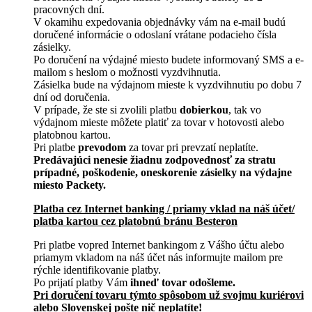
pracovných dní.
V okamihu expedovania objednávky vám na e-mail budú
doručené informácie o odoslaní vrátane podacieho čísla
zásielky.
Po doručení na výdajné miesto budete informovaný SMS a e-
mailom s heslom o možnosti vyzdvihnutia.
Zásielka bude na výdajnom mieste k vyzdvihnutiu po dobu 7
dní od doručenia.
V prípade, že ste si zvolili platbu
dobierkou
, tak vo
výdajnom mieste môžete platiť za tovar v hotovosti alebo
platobnou kartou.
Pri platbe
prevodom
za tovar pri prevzatí neplatíte.
Predávajúci nenesie žiadnu zodpovednosť za stratu
prípadné, poškodenie, oneskorenie zásielky na výdajne
miesto Packety.
Platba cez Internet banking / priamy vklad na náš účet/
platba kartou cez platobnú bránu Besteron
Pri platbe vopred Internet bankingom z Vášho účtu alebo
priamym vkladom na náš účet nás informujte mailom pre
rýchle identifikovanie platby.
Po prijatí platby Vám
ihneď tovar odošleme.
Pri doručení tovaru týmto spôsobom už svojmu kuriérovi
alebo Slovenskej pošte nič neplatíte!