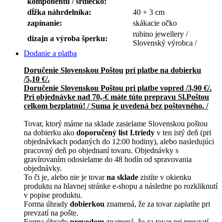
komponentu / srdiečko:
dĺžka náhrdelníka:
40 + 3 cm
zapínanie:
skákacie očko
rubino jewellery /
dizajn a výroba šperku:
Slovenský výrobca /
Dodanie a platba
Doručenie Slovenskou Poštou
pri platbe na dobierku
/5,10 €/.
Doručenie Slovenskou Poštou pri platbe vopred /3,90 €/.
Pri objednávke nad 70,-€ máte túto prepravu Sl.Poštou
celkom bezplatnú! / Suma je uvedená bez poštovného. /
Tovar, ktorý máme na sklade zasielame Slovenskou poštou
na dobierku ako
doporučený list I.triedy
v ten istý deň (pri
objednávkach podaných do 12:00 hodiny), alebo nasledujúci
pracovný deň po objednaní tovaru. Objednávky s
gravírovaním odosielame do 48 hodín od spravovania
objednávky.
To či je, alebo nie je tovar
na sklade
zistíte v okienku
produktu na hlavnej stránke e-shopu a následne po rozkliknutí
v popise produktu.
Forma úhrady
dobierkou
znamená, že za tovar zaplatíte pri
prevzatí na pošte.
Forma úhrady
prevodom
znamená, že za tovar pri prevzatí