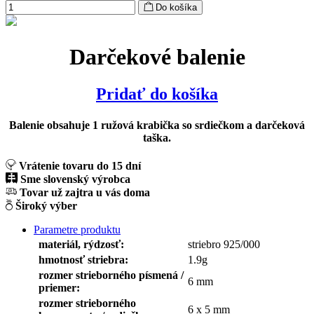
Do košíka
Darčekové balenie
Pridať do košíka
Balenie obsahuje 1 ružová krabička so srdiečkom a darčeková
taška.
Vrátenie tovaru do 15 dní
Sme slovenský výrobca
Tovar už zajtra u vás doma
Široký výber
Parametre produktu
materiál, rýdzosť:
striebro 925/000
hmotnosť striebra:
1.9g
rozmer strieborného písmená /
6 mm
priemer:
rozmer strieborného
6 x 5 mm