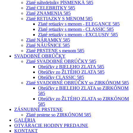
Zlaté náhrdelníky PÍSMENKÁ 585
Zlaté CELEBRITKY 585
Zlaté ZNAMENIA 585
Zlaté RETIAZKY S MENOM 585
Zlaté retiazky s menom - ELEGANCE 585
Zlaté retiazky s menom - CLASSIC 585
Zlaté retiazky s menom - EXCLUSIV 585
Zlaté NÁRAMKY 585
Zlaté NÁUŠNICE 585
Zlaté PRSTENE s menom 585
SVADOBNÉ OBRÚČKY
Zlaté SVADOBNÉ OBRÚČKY 585
Obrúčky z BIELEHO ZLATA 585
Obrúčky zo ŽLTÉHO ZLATA 585
Obrúčky CLASSIC 585
Zlaté SVADOBNÉ OBRÚČKY so ZIRKÓNOM 585
Obrúčky z BIELEHO ZLATA so ZIRKÓNOM
585
Obrúčky zo ŽLTÉHO ZLATA so ZIRKÓNOM
585
ZÁSNUBNÉ PRSTENE
Zlaté prstene so ZIRKÓNOM 585
GALÉRIA
OTVÁRACIE HODINY PREDAJNE
KONTAKT