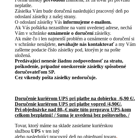
neplatíte.
Zásielka Vám bude doručená nasledujúci pracovný deň po
odoslaní zásielky z našej strany.
O odoslaní zásielky Vás
informujeme e-mailom.
Ak Vás poštárka nezastihne na vami uvedenej adrese, nechá
Vám v schránke
oznámenie o doručení
zásielky.
Ak máte čo i len najmenší problém a oznámenie o doručení si
v schránke nenájdete,
neváhajte nás kontaktovať
a my Vám
zašleme podacie číslo zásielky pod, ktorým je na pošte
uložená.
Predávajúci nenesie žiadnu zodpovednosť za stratu,
poškodenie, prípadné oneskorenie zásielky spôsobené
doručovateľom SP.
Cez víkendy pošta zásielky nedoručuje.
Doručenie kuriérom UPS pri platbe na dobierku /6,90 €/.
Doručenie kuriérom UPS pri platbe vopred /4,90€/.
Pri objednávke nad 80,-€ máte túto prepravu UPS-kom
celkom bezplatnú! / Suma je uvedená bez poštovného. /
Tovar, ktorý máme na sklade zasielame kuriérskou
službou
UPS
v ten istý
alebo nasledujúci pracovný deň po objednaní tovaru
.