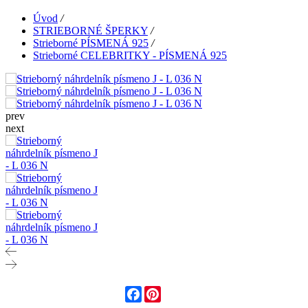
Úvod
/
STRIEBORNÉ ŠPERKY
/
Strieborné PÍSMENÁ 925
/
Strieborné CELEBRITKY - PÍSMENÁ 925
prev
next
Facebook
Pinterest