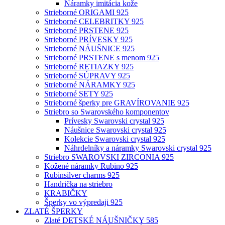
Náramky imitácia kože
Strieborné ORIGAMI 925
Strieborné CELEBRITKY 925
Strieborné PRSTENE 925
Strieborné PRÍVESKY 925
Strieborné NÁUŠNICE 925
Strieborné PRSTENE s menom 925
Strieborné RETIAZKY 925
Strieborné SÚPRAVY 925
Strieborné NÁRAMKY 925
Strieborné SETY 925
Strieborné šperky pre GRAVÍROVANIE 925
Striebro so Swarovského komponentov
Prívesky Swarovski crystal 925
Náušnice Swarovski crystal 925
Kolekcie Swarovski crystal 925
Náhrdelníky a náramky Swarovski crystal 925
Striebro SWAROVSKI ZIRCONIA 925
Kožené náramky Rubino 925
Rubinsilver charms 925
Handrička na striebro
KRABIČKY
Šperky vo výpredaji 925
ZLATÉ ŠPERKY
Zlaté DETSKÉ NÁUŠNIČKY 585