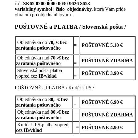
č.ú.
SK65 0200 0000 0030 9626 8653
variabilný symbol
:
číslo objednávky,
ktorá Vám príde
obratom po objednaní tovaru.
POŠTOVNÉ a PLATBA / Slovenská pošta /
Objednávka do
70,-€ bez
=
POŠTOVNÉ
5.10 €
zarátania poštovného
Objednávka nad
70,-€ bez
POŠTOVNÉ
ZDARMA
zarátania poštovného
=
Slovenská pošta-platba
POŠTOVNÉ 3.90 €
vopred cez
IB/vklad
=
POŠTOVNÉ a PLATBA / Kuriér UPS /
Objednávka do
80,- € bez
POŠTOVNÉ
6,90 €
zarátania poštovného
=
Objednávka nad
80,-€ bez
=
POŠTOVNÉ
ZDARMA
zarátania poštovného
Kuriér UPS-platba vopred
=
POŠTOVNÉ 4,90 €
cez
IB/vklad