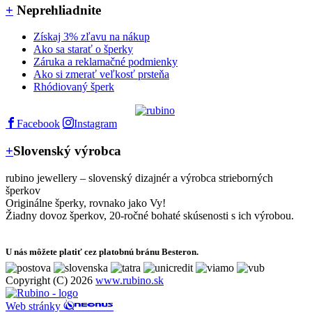
+
Neprehliadnite
Získaj 3% zľavu na nákup
Ako sa starať o šperky
Záruka a reklamačné podmienky
Ako si zmerať veľkosť prsteňa
Rhódiovaný šperk
Facebook
Instagram
+
Slovenský výrobca
rubino jewellery – slovenský dizajnér a výrobca strieborných
šperkov
Originálne šperky, rovnako jako Vy!
Žiadny dovoz šperkov, 20-ročné bohaté skúsenosti s ich výrobou.
U nás môžete platiť cez platobnú bránu Besteron.
Copyright (C) 2026
www.rubino.sk
Web stránky