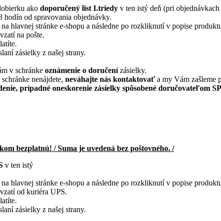
dobierku ako
doporučený list I.triedy
v ten istý deň (pri objednávkac
8 hodín od spravovania objednávky.
 na hlavnej stránke e-shopu a následne po rozkliknutí v popise produkt
vzatí na pošte.
atíte.
ní zásielky z našej strany.
Vám v schránke
oznámenie o doručení
zásielky.
v schránke nenájdete,
neváhajte nás kontaktovať
a my Vám zašleme pod
denie, prípadné oneskorenie zásielky spôsobené doručovateľom SP
kom bezplatnú! / Suma je uvedená bez poštovného. /
S
v ten istý
 na hlavnej stránke e-shopu a následne po rozkliknutí v popise produkt
evzatí od kuriéra UPS.
atíte.
ní zásielky z našej strany.