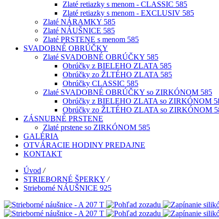
Zlaté retiazky s menom - CLASSIC 585
Zlaté retiazky s menom - EXCLUSIV 585
Zlaté NÁRAMKY 585
Zlaté NÁUŠNICE 585
Zlaté PRSTENE s menom 585
SVADOBNÉ OBRÚČKY
Zlaté SVADOBNÉ OBRÚČKY 585
Obrúčky z BIELEHO ZLATA 585
Obrúčky zo ŽLTÉHO ZLATA 585
Obrúčky CLASSIC 585
Zlaté SVADOBNÉ OBRÚČKY so ZIRKÓNOM 585
Obrúčky z BIELEHO ZLATA so ZIRKÓNOM 5
Obrúčky zo ŽLTÉHO ZLATA so ZIRKÓNOM 5
ZÁSNUBNÉ PRSTENE
Zlaté prstene so ZIRKÓNOM 585
GALÉRIA
OTVÁRACIE HODINY PREDAJNE
KONTAKT
Úvod
/
STRIEBORNÉ ŠPERKY
/
Strieborné NÁUŠNICE 925