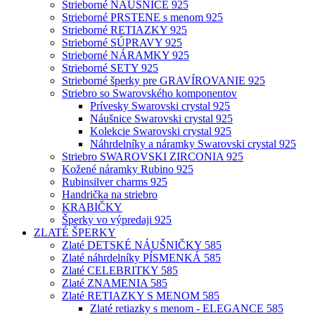
Strieborné NÁUŠNICE 925
Strieborné PRSTENE s menom 925
Strieborné RETIAZKY 925
Strieborné SÚPRAVY 925
Strieborné NÁRAMKY 925
Strieborné SETY 925
Strieborné šperky pre GRAVÍROVANIE 925
Striebro so Swarovského komponentov
Prívesky Swarovski crystal 925
Náušnice Swarovski crystal 925
Kolekcie Swarovski crystal 925
Náhrdelníky a náramky Swarovski crystal 925
Striebro SWAROVSKI ZIRCONIA 925
Kožené náramky Rubino 925
Rubinsilver charms 925
Handrička na striebro
KRABIČKY
Šperky vo výpredaji 925
ZLATÉ ŠPERKY
Zlaté DETSKÉ NÁUŠNIČKY 585
Zlaté náhrdelníky PÍSMENKÁ 585
Zlaté CELEBRITKY 585
Zlaté ZNAMENIA 585
Zlaté RETIAZKY S MENOM 585
Zlaté retiazky s menom - ELEGANCE 585