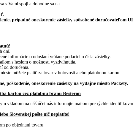
 sa s Vami spojí a dohodne sa na
ať
.
odenie, prípadné oneskorenie zásielky spôsobené doručovateľom U
atnú!
h dní.
 informácie o odoslaní vrátane podacieho čísla zásielky.
ilom s heslom o možnosti vyzdvihnutia.
í od doručenia.
mieste môžete platiť za tovar v hotovosti alebo platobnou kartou.
é, poškodenie, oneskorenie zásielky na výdajne miesto Packety.
atba kartou cez platobnú bránu Besteron
ym vkladom na náš účet nás informujte mailom pre rýchle identifikovan
bo Slovenskej pošte nič neplatíte!
om po objednaní tovaru.