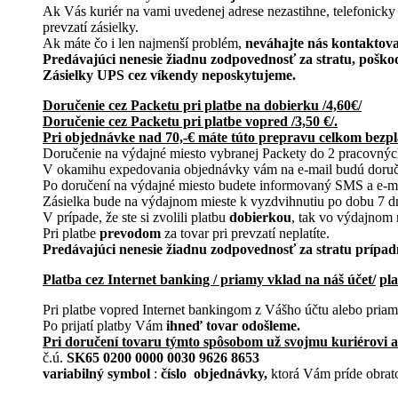
Ak Vás kuriér na vami uvedenej adrese nezastihne, telefonicky
prevzatí zásielky.
Ak máte čo i len najmenší problém,
neváhajte nás kontaktov
Predávajúci nenesie žiadnu zodpovednosť za stratu, pošk
Zásielky UPS cez víkendy neposkytujeme.
Doručenie cez Packetu pri platbe na dobierku /4,60€/
Doručenie cez Packetu pri platbe vopred /3,50 €/.
Pri objednávke nad 70,-€ máte túto prepravu celkom bezpl
Doručenie na výdajné miesto vybranej Packety do 2 pracovnýc
V okamihu expedovania objednávky vám na e-mail budú doručené
Po doručení na výdajné miesto budete informovaný SMS a e-ma
Zásielka bude na výdajnom mieste k vyzdvihnutiu po dobu 7 dn
V prípade, že ste si zvolili platbu
dobierkou
, tak vo výdajnom 
Pri platbe
prevodom
za tovar pri prevzatí neplatíte.
Predávajúci nenesie žiadnu zodpovednosť za stratu prípadn
Platba cez Internet banking / priamy vklad na náš účet/
pl
Pri platbe vopred Internet bankingom z Vášho účtu alebo priam
Po prijatí platby Vám
ihneď tovar odošleme.
Pri doručení tovaru týmto spôsobom už svojmu kuriérovi ale
č.ú.
SK65 0200 0000 0030 9626 8653
variabilný symbol
:
číslo objednávky,
ktorá Vám príde obrat