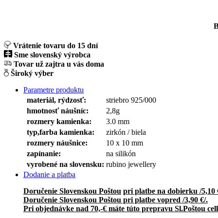
B
Vrátenie tovaru do 15 dní
Sme slovenský výrobca
Tovar už zajtra u vás doma
Široký výber
Parametre produktu
materiál, rýdzosť:
striebro 925/000
hmotnosť náušníc:
2,8g
rozmery kamienka:
3.0 mm
typ,farba kamienka:
zirkón / biela
rozmery náušnice:
10 x 10 mm
zapínanie:
na silikón
vyrobené na slovensku:
rubino jewellery
Dodanie a platba
Doručenie Slovenskou Poštou
pri platbe na dobierku /5,10 
Doručenie Slovenskou Poštou pri platbe vopred /3,90 €/.
Pri objednávke nad 70,-€ máte túto prepravu Sl.Poštou cel