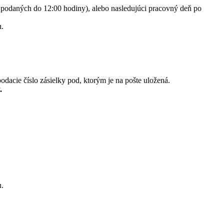
h podaných do 12:00 hodiny), alebo nasledujúci pracovný deň po
u.
acie číslo zásielky pod, ktorým je na pošte uložená.
.
u.