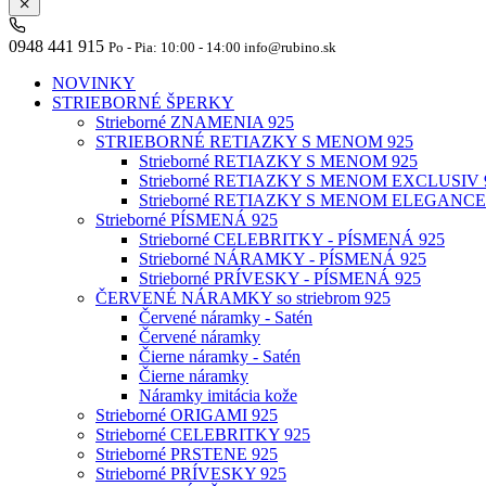
0948 441 915
Po - Pia: 10:00 - 14:00 info@rubino.sk
NOVINKY
STRIEBORNÉ ŠPERKY
Strieborné ZNAMENIA 925
STRIEBORNÉ RETIAZKY S MENOM 925
Strieborné RETIAZKY S MENOM 925
Strieborné RETIAZKY S MENOM EXCLUSIV 
Strieborné RETIAZKY S MENOM ELEGANCE
Strieborné PÍSMENÁ 925
Strieborné CELEBRITKY - PÍSMENÁ 925
Strieborné NÁRAMKY - PÍSMENÁ 925
Strieborné PRÍVESKY - PÍSMENÁ 925
ČERVENÉ NÁRAMKY so striebrom 925
Červené náramky - Satén
Červené náramky
Čierne náramky - Satén
Čierne náramky
Náramky imitácia kože
Strieborné ORIGAMI 925
Strieborné CELEBRITKY 925
Strieborné PRSTENE 925
Strieborné PRÍVESKY 925