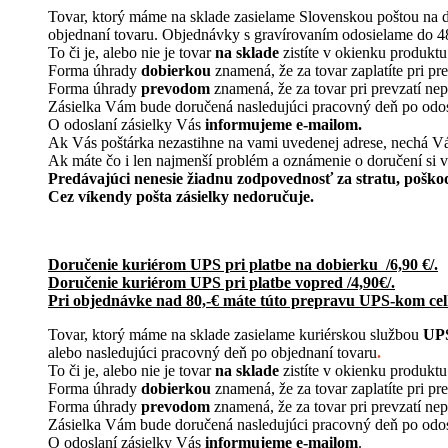
Tovar, ktorý máme na sklade zasielame Slovenskou poštou na 
objednaní tovaru. Objednávky s gravírovaním odosielame do 4
To či je, alebo nie je tovar
na sklade
zistíte v okienku produktu
Forma úhrady
dobierkou
znamená, že za tovar zaplatíte pri pre
Forma úhrady
prevodom
znamená, že za tovar pri prevzatí nepl
Zásielka Vám bude doručená nasledujúci pracovný deň po odosla
O odoslaní zásielky Vás
informujeme e-mailom.
Ak Vás poštárka nezastihne na vami uvedenej adrese, nechá 
Ak máte čo i len najmenší problém a oznámenie o doručení si 
Predávajúci nenesie žiadnu zodpovednosť za stratu, poško
Cez víkendy pošta zásielky nedoručuje.
Doručenie kuriérom UPS pri platbe na dobierku /6,90 €/.
Doručenie kuriérom UPS pri platbe vopred /4,90€/.
Pri objednávke nad 80,-€ máte túto prepravu UPS-kom cel
Tovar, ktorý máme na sklade zasielame kuriérskou službou
UP
alebo nasledujúci pracovný deň po objednaní tovaru
.
To či je, alebo nie je tovar
na sklade
zistíte v okienku produktu
Forma úhrady
dobierkou
znamená, že za tovar zaplatíte pri pr
Forma úhrady
prevodom
znamená, že za tovar pri prevzatí nepl
Zásielka Vám bude doručená nasledujúci pracovný deň po odosla
O odoslaní zásielky Vás
informujeme e-mailom
.