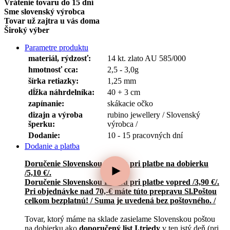
Vrátenie tovaru do 15 dní
Sme slovenský výrobca
Tovar už zajtra u vás doma
Široký výber
Parametre produktu
materiál, rýdzosť:
14 kt. zlato AU 585/000
hmotnosť cca:
2,5 - 3,0g
šírka retiazky:
1,25 mm
dĺžka náhrdelníka:
40 + 3 cm
zapínanie:
skákacie očko
dizajn a výroba
rubino jewellery / Slovenský
šperku:
výrobca /
Dodanie:
10 - 15 pracovných dní
Dodanie a platba
Doručenie Slovenskou Poštou
pri platbe na dobierku
/5,10 €/.
Doručenie Slovenskou Poštou pri platbe vopred /3,90 €/.
Pri objednávke nad 70,-€ máte túto prepravu Sl.Poštou
celkom bezplatnú! / Suma je uvedená bez poštovného. /
Tovar, ktorý máme na sklade zasielame Slovenskou poštou
na dobierku ako
doporučený list I.triedy
v ten istý deň (pri