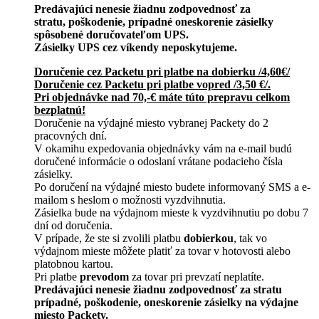
Predávajúci nenesie žiadnu zodpovednosť za
stratu, poškodenie, prípadné oneskorenie zásielky
spôsobené doručovateľom UPS.
Zásielky UPS cez víkendy neposkytujeme.
Doručenie cez Packetu pri platbe na dobierku /4,60€/
Doručenie cez Packetu pri platbe vopred /3,50 €/.
Pri objednávke nad 70,-€ máte túto prepravu celkom
bezplatnú!
Doručenie na výdajné miesto vybranej Packety do 2
pracovných dní.
V okamihu expedovania objednávky vám na e-mail budú
doručené informácie o odoslaní vrátane podacieho čísla
zásielky.
Po doručení na výdajné miesto budete informovaný SMS a e-
mailom s heslom o možnosti vyzdvihnutia.
Zásielka bude na výdajnom mieste k vyzdvihnutiu po dobu 7
dní od doručenia.
V prípade, že ste si zvolili platbu
dobierkou
, tak vo
výdajnom mieste môžete platiť za tovar v hotovosti alebo
platobnou kartou.
Pri platbe
prevodom
za tovar pri prevzatí neplatíte.
Predávajúci nenesie žiadnu zodpovednosť za stratu
prípadné, poškodenie, oneskorenie zásielky na výdajne
miesto Packety.