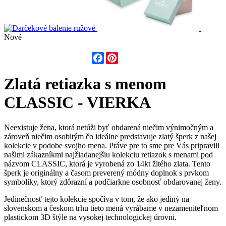
Nové
Facebook
Pinterest
Zlatá retiazka s menom
CLASSIC - VIERKA
Neexistuje žena, ktorá netúži byť obdarená niečim výnimočným a
zároveň niečim osobitým čo ideálne predstavuje zlatý šperk z našej
kolekcie v podobe svojho mena. Práve pre to sme pre Vás pripravili
našimi zákazníkmi najžiadanejšiu kolekciu retiazok s menami pod
názvom CLASSIC, ktorá je vyrobená zo 14kt žltého zlata. Tento
šperk je originálny a časom preverený módny doplnok s prvkom
symboliky, ktorý zdôrazní a podčiarkne osobnosť obdarovanej ženy.
Jedinečnosť tejto kolekcie spočíva v tom, že ako jediný na
slovenskom a českom trhu tieto mená vyrábame v nezameniteľnom
plastickom 3D štýle na vysokej technologickej úrovni.