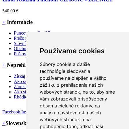
540,00 €
+
Informácie
Puncové značky SR
Prečo rubino jewellery ?
Slovník pojmov a FAQ
Obchodné podmienky
Používame cookies
Poštovné, dodanie a platba
Súbory cookie a ďalšie
+
Neprehliadnite
technológie sledovania
Získaj 3% zľavu na nákup
používame na zlepšenie vášho
Ako sa starať o šperky
zážitku z prehliadania našich
Záruka a reklamačné podmienky
webových stránok, na to, aby sme
Ako si zmerať veľkosť prsteňa
Rhódiovaný šperk
vám zobrazovali prispôsobený
obsah a cielené reklamy, na
Facebook
Instagram
analýzu návštevnosti našich
webových stránok a na
+
Slovenský výrobca
pochopenie toho, odkiaľ naši