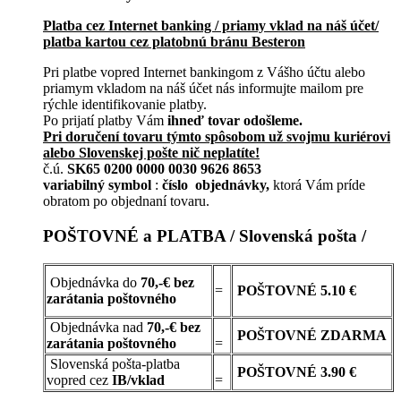
Platba cez Internet banking / priamy vklad na náš účet/
platba kartou cez platobnú bránu Besteron
Pri platbe vopred Internet bankingom z Vášho účtu alebo
priamym vkladom na náš účet nás informujte mailom pre
rýchle identifikovanie platby.
Po prijatí platby Vám
ihneď tovar odošleme.
Pri doručení tovaru týmto spôsobom už svojmu kuriérovi
alebo Slovenskej pošte nič neplatíte!
č.ú.
SK65 0200 0000 0030 9626 8653
variabilný symbol
:
číslo objednávky,
ktorá Vám príde
obratom po objednaní tovaru.
POŠTOVNÉ a PLATBA / Slovenská pošta /
Objednávka do
70,-€ bez
=
POŠTOVNÉ
5.10 €
zarátania poštovného
Objednávka nad
70,-€ bez
POŠTOVNÉ
ZDARMA
zarátania poštovného
=
Slovenská pošta-platba
POŠTOVNÉ 3.90 €
vopred cez
IB/vklad
=