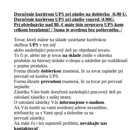
Doručenie kuriérom UPS pri platbe na dobierku /6,90 €/.
Doručenie kuriérom UPS pri platbe vopred /4,90€/.
Pri objednávke nad 80,-€ máte túto prepravu UPS-kom
celkom bezplatnú! / Suma je uvedená bez poštovného. /
Tovar, ktorý máme na sklade zasielame kuriérskou
službou
UPS
v ten istý
alebo nasledujúci pracovný deň po objednaní tovaru
.
To či je, alebo nie je tovar
na sklade
zistíte v okienku
produktu na hlavnej stránke e-shopu a následne po rozkliknutí
v popise produktu.
Forma úhrady
dobierkou
znamená, že za tovar zaplatíte pri
prevzatí od kuriéra UPS.
Forma úhrady
prevodom
znamená, že za tovar pri prevzatí
neplatíte.
Zásielka Vám bude doručená nasledujúci pracovný deň po
odoslaní zásielky z našej strany.
O odoslaní zásielky Vás
informujeme e-mailom
.
Ak Vás kuriér na vami uvedenej adrese nezastihne,
telefonicky sa s Vami spojí a dohodne sa na
prevzatí zásielky.
Ak máte čo i len najmenší problém,
neváhajte nás
kontaktovať
.