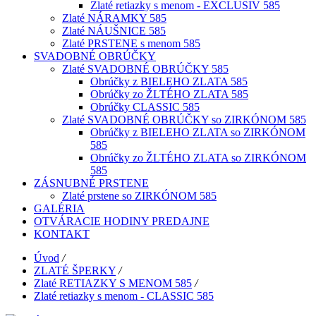
Zlaté retiazky s menom - EXCLUSIV 585
Zlaté NÁRAMKY 585
Zlaté NÁUŠNICE 585
Zlaté PRSTENE s menom 585
SVADOBNÉ OBRÚČKY
Zlaté SVADOBNÉ OBRÚČKY 585
Obrúčky z BIELEHO ZLATA 585
Obrúčky zo ŽLTÉHO ZLATA 585
Obrúčky CLASSIC 585
Zlaté SVADOBNÉ OBRÚČKY so ZIRKÓNOM 585
Obrúčky z BIELEHO ZLATA so ZIRKÓNOM
585
Obrúčky zo ŽLTÉHO ZLATA so ZIRKÓNOM
585
ZÁSNUBNÉ PRSTENE
Zlaté prstene so ZIRKÓNOM 585
GALÉRIA
OTVÁRACIE HODINY PREDAJNE
KONTAKT
Úvod
/
ZLATÉ ŠPERKY
/
Zlaté RETIAZKY S MENOM 585
/
Zlaté retiazky s menom - CLASSIC 585