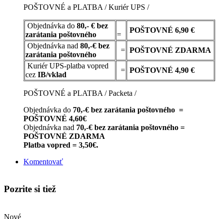
POŠTOVNÉ a PLATBA / Kuriér UPS /
Objednávka do
80,- € bez
POŠTOVNÉ
6,90 €
zarátania poštovného
=
Objednávka nad
80,-€ bez
=
POŠTOVNÉ
ZDARMA
zarátania poštovného
Kuriér UPS-platba vopred
=
POŠTOVNÉ 4,90 €
cez
IB/vklad
POŠTOVNÉ a PLATBA / Packeta /
Objednávka do
70,-€ bez zarátania poštovného =
POŠTOVNÉ 4,60€
Objednávka nad
70,-€ bez zarátania poštovného =
POŠTOVNÉ ZDARMA
Platba vopred = 3,50€.
Komentovať
Pozrite si tiež
Nové