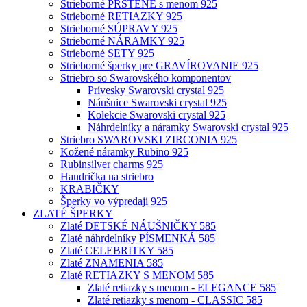
Strieborné PRSTENE s menom 925
Strieborné RETIAZKY 925
Strieborné SÚPRAVY 925
Strieborné NÁRAMKY 925
Strieborné SETY 925
Strieborné šperky pre GRAVÍROVANIE 925
Striebro so Swarovského komponentov
Prívesky Swarovski crystal 925
Náušnice Swarovski crystal 925
Kolekcie Swarovski crystal 925
Náhrdelníky a náramky Swarovski crystal 925
Striebro SWAROVSKI ZIRCONIA 925
Kožené náramky Rubino 925
Rubinsilver charms 925
Handrička na striebro
KRABIČKY
Šperky vo výpredaji 925
ZLATÉ ŠPERKY
Zlaté DETSKÉ NÁUŠNIČKY 585
Zlaté náhrdelníky PÍSMENKÁ 585
Zlaté CELEBRITKY 585
Zlaté ZNAMENIA 585
Zlaté RETIAZKY S MENOM 585
Zlaté retiazky s menom - ELEGANCE 585
Zlaté retiazky s menom - CLASSIC 585