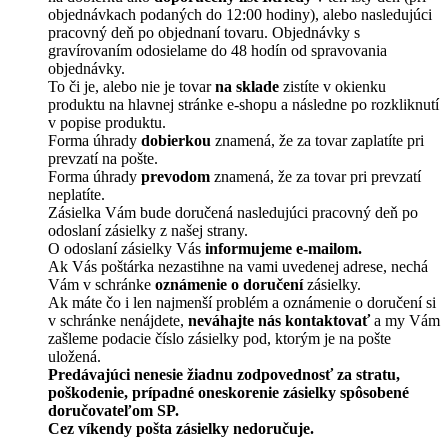
objednávkach podaných do 12:00 hodiny), alebo nasledujúci
pracovný deň po objednaní tovaru. Objednávky s
gravírovaním odosielame do 48 hodín od spravovania
objednávky.
To či je, alebo nie je tovar
na sklade
zistíte v okienku
produktu na hlavnej stránke e-shopu a následne po rozkliknutí
v popise produktu.
Forma úhrady
dobierkou
znamená, že za tovar zaplatíte pri
prevzatí na pošte.
Forma úhrady
prevodom
znamená, že za tovar pri prevzatí
neplatíte.
Zásielka Vám bude doručená nasledujúci pracovný deň po
odoslaní zásielky z našej strany.
O odoslaní zásielky Vás
informujeme e-mailom.
Ak Vás poštárka nezastihne na vami uvedenej adrese, nechá
Vám v schránke
oznámenie o doručení
zásielky.
Ak máte čo i len najmenší problém a oznámenie o doručení si
v schránke nenájdete,
neváhajte nás kontaktovať
a my Vám
zašleme podacie číslo zásielky pod, ktorým je na pošte
uložená.
Predávajúci nenesie žiadnu zodpovednosť za stratu,
poškodenie, prípadné oneskorenie zásielky spôsobené
doručovateľom SP.
Cez víkendy pošta zásielky nedoručuje.