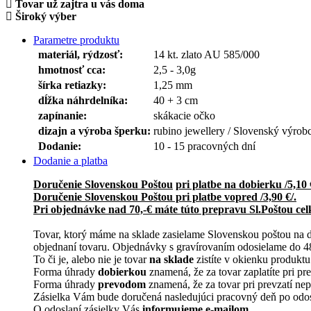
Tovar už zajtra u vás doma
Široký výber
Parametre produktu
materiál, rýdzosť:
14 kt. zlato AU 585/000
hmotnosť cca:
2,5 - 3,0g
šírka retiazky:
1,25 mm
dĺžka náhrdelníka:
40 + 3 cm
zapínanie:
skákacie očko
dizajn a výroba šperku:
rubino jewellery / Slovenský výrobc
Dodanie:
10 - 15 pracovných dní
Dodanie a platba
Doručenie Slovenskou Poštou
pri platbe na dobierku /5,10 
Doručenie Slovenskou Poštou pri platbe vopred /3,90 €/.
Pri objednávke nad 70,-€ máte túto prepravu Sl.Poštou cel
Tovar, ktorý máme na sklade zasielame Slovenskou poštou na 
objednaní tovaru. Objednávky s gravírovaním odosielame do 4
To či je, alebo nie je tovar
na sklade
zistíte v okienku produktu
Forma úhrady
dobierkou
znamená, že za tovar zaplatíte pri pre
Forma úhrady
prevodom
znamená, že za tovar pri prevzatí nepl
Zásielka Vám bude doručená nasledujúci pracovný deň po odosla
O odoslaní zásielky Vás
informujeme e-mailom.