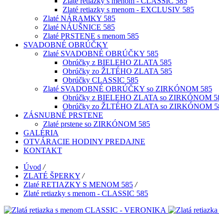
Zlaté retiazky s menom - CLASSIC 585
Zlaté retiazky s menom - EXCLUSIV 585
Zlaté NÁRAMKY 585
Zlaté NÁUŠNICE 585
Zlaté PRSTENE s menom 585
SVADOBNÉ OBRÚČKY
Zlaté SVADOBNÉ OBRÚČKY 585
Obrúčky z BIELEHO ZLATA 585
Obrúčky zo ŽLTÉHO ZLATA 585
Obrúčky CLASSIC 585
Zlaté SVADOBNÉ OBRÚČKY so ZIRKÓNOM 585
Obrúčky z BIELEHO ZLATA so ZIRKÓNOM 5
Obrúčky zo ŽLTÉHO ZLATA so ZIRKÓNOM 5
ZÁSNUBNÉ PRSTENE
Zlaté prstene so ZIRKÓNOM 585
GALÉRIA
OTVÁRACIE HODINY PREDAJNE
KONTAKT
Úvod
/
ZLATÉ ŠPERKY
/
Zlaté RETIAZKY S MENOM 585
/
Zlaté retiazky s menom - CLASSIC 585