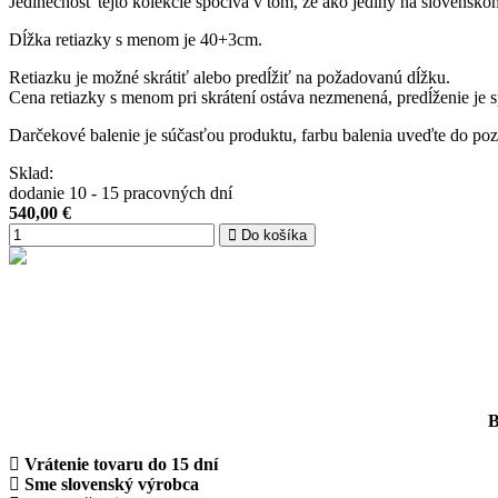
Jedinečnosť tejto kolekcie spočíva v tom, že ako jediný na slovensk
Dĺžka retiazky s menom je 40+3cm.
Retiazku je možné skrátiť alebo predĺžiť na požadovanú dĺžku.
Cena retiazky s menom pri skrátení ostáva nezmenená, predĺženie je s
Darčekové balenie je súčasťou produktu, farbu balenia uveďte do p
Sklad:
dodanie 10 - 15 pracovných dní
540,00
€
Do košíka
B
Vrátenie tovaru do 15 dní
Sme slovenský výrobca