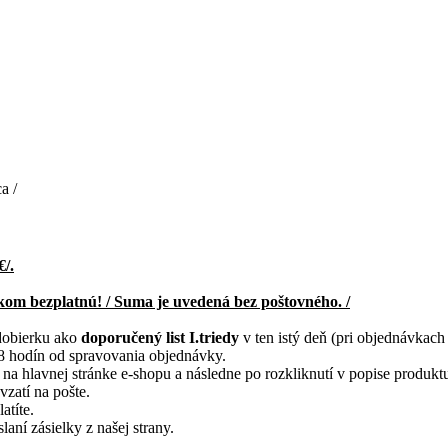
a /
€/.
kom bezplatnú! / Suma je uvedená bez poštovného. /
dobierku ako
doporučený list I.triedy
v ten istý deň (pri objednávkac
8 hodín od spravovania objednávky.
 na hlavnej stránke e-shopu a následne po rozkliknutí v popise produkt
vzatí na pošte.
atíte.
ní zásielky z našej strany.