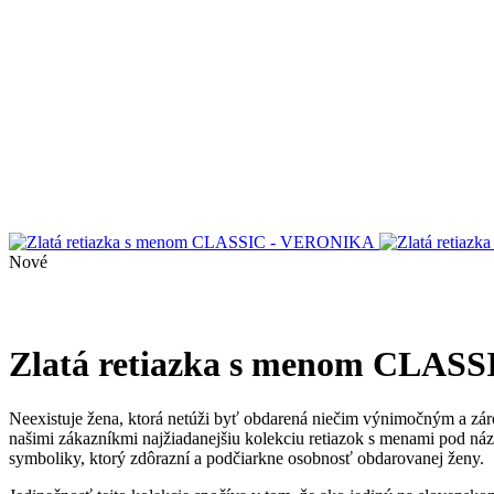
Nové
Zlatá retiazka s menom CLA
Neexistuje žena, ktorá netúži byť obdarená niečim výnimočným a záro
našimi zákazníkmi najžiadanejšiu kolekciu retiazok s menami pod ná
symboliky, ktorý zdôrazní a podčiarkne osobnosť obdarovanej ženy.