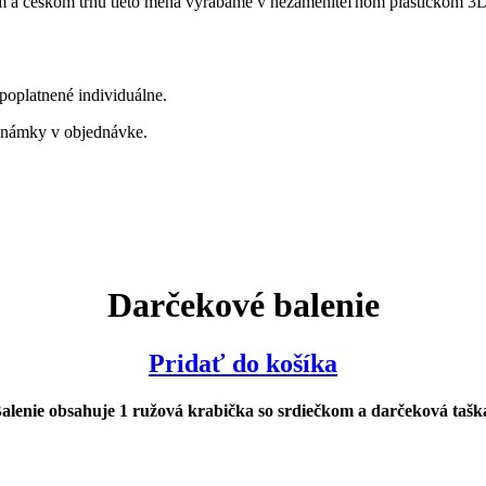
om a českom trhu tieto mená vyrábame v nezameniteľnom plastickom 3D 
poplatnené individuálne.
oznámky v objednávke.
Darčekové balenie
Pridať do košíka
alenie obsahuje 1 ružová krabička so srdiečkom a darčeková tašk