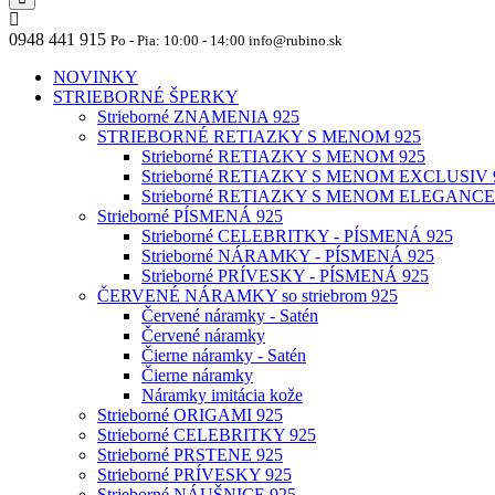
0948 441 915
Po - Pia: 10:00 - 14:00 info@rubino.sk
NOVINKY
STRIEBORNÉ ŠPERKY
Strieborné ZNAMENIA 925
STRIEBORNÉ RETIAZKY S MENOM 925
Strieborné RETIAZKY S MENOM 925
Strieborné RETIAZKY S MENOM EXCLUSIV 
Strieborné RETIAZKY S MENOM ELEGANCE
Strieborné PÍSMENÁ 925
Strieborné CELEBRITKY - PÍSMENÁ 925
Strieborné NÁRAMKY - PÍSMENÁ 925
Strieborné PRÍVESKY - PÍSMENÁ 925
ČERVENÉ NÁRAMKY so striebrom 925
Červené náramky - Satén
Červené náramky
Čierne náramky - Satén
Čierne náramky
Náramky imitácia kože
Strieborné ORIGAMI 925
Strieborné CELEBRITKY 925
Strieborné PRSTENE 925
Strieborné PRÍVESKY 925
Strieborné NÁUŠNICE 925