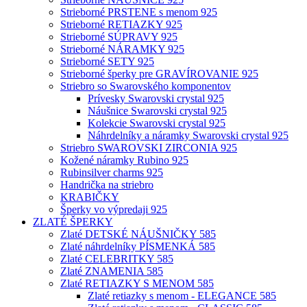
Strieborné PRSTENE s menom 925
Strieborné RETIAZKY 925
Strieborné SÚPRAVY 925
Strieborné NÁRAMKY 925
Strieborné SETY 925
Strieborné šperky pre GRAVÍROVANIE 925
Striebro so Swarovského komponentov
Prívesky Swarovski crystal 925
Náušnice Swarovski crystal 925
Kolekcie Swarovski crystal 925
Náhrdelníky a náramky Swarovski crystal 925
Striebro SWAROVSKI ZIRCONIA 925
Kožené náramky Rubino 925
Rubinsilver charms 925
Handrička na striebro
KRABIČKY
Šperky vo výpredaji 925
ZLATÉ ŠPERKY
Zlaté DETSKÉ NÁUŠNIČKY 585
Zlaté náhrdelníky PÍSMENKÁ 585
Zlaté CELEBRITKY 585
Zlaté ZNAMENIA 585
Zlaté RETIAZKY S MENOM 585
Zlaté retiazky s menom - ELEGANCE 585