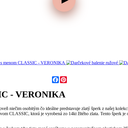
Facebook
Pinterest
SSIC - VERONIKA
veň niečim osobitým čo ideálne predstavuje zlatý šperk z našej kolekc
zvom CLASSIC, ktorá je vyrobená zo 14kt žltého zlata. Tento šperk j