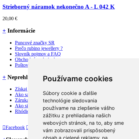
Strieborný náramok nekonečno A - L 042 K
20,00 €
+
Informácie
Puncové značky SR
Prečo rubino jewellery ?
Slovník pojmov a FAQ
Obchodné podmienky
Poštovné, dodanie a platba
+
Neprehliadnite
Používame cookies
Získaj 3% zľavu na nákup
Súbory cookie a ďalšie
Ako sa starať o šperky
technológie sledovania
Záruka a reklamačné podmienky
Ako si zmerať veľkosť prsteňa
používame na zlepšenie vášho
Rhódiovaný šperk
zážitku z prehliadania našich
webových stránok, na to, aby sme
Facebook
Instagram
vám zobrazovali prispôsobený
obsah a cielené reklamy, na