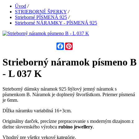
Úvod
/
STRIEBORNÉ ŠPERKY
/
Strieborné PÍSMENÁ 925
/
Strieborné NÁRAMKY - PÍSMENÁ 925
Facebook
Pinterest
Strieborný náramok písmeno B
- L 037 K
Strieborný dámsky náramok 925 štýlový jemný náramok s
písmenkom B. Náramok je doplnený štvorlístkom. Priemer písmená
je 6mm.
Dĺžka náramku variabilná 16+3cm.
Originálny darček, precízne prepracovanie s moderným dizajnom z
dielne slovenského výrobcu
rubino jewellery
.
Vhodný pre všetky vekové kategórie.