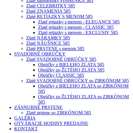
Zlaté náhrdelníky PÍSMENKÁ 585
Zlaté CELEBRITKY 585
Zlaté ZNAMENIA 585
Zlaté RETIAZKY S MENOM 585
Zlaté retiazky s menom - ELEGANCE 585
Zlaté retiazky s menom - CLASSIC 585
Zlaté retiazky s menom - EXCLUSIV 585
Zlaté NÁRAMKY 585
Zlaté NÁUŠNICE 585
Zlaté PRSTENE s menom 585
SVADOBNÉ OBRÚČKY
Zlaté SVADOBNÉ OBRÚČKY 585
Obrúčky z BIELEHO ZLATA 585
Obrúčky zo ŽLTÉHO ZLATA 585
Obrúčky CLASSIC 585
Zlaté SVADOBNÉ OBRÚČKY so ZIRKÓNOM 585
Obrúčky z BIELEHO ZLATA so ZIRKÓNOM
585
Obrúčky zo ŽLTÉHO ZLATA so ZIRKÓNOM
585
ZÁSNUBNÉ PRSTENE
Zlaté prstene so ZIRKÓNOM 585
GALÉRIA
OTVÁRACIE HODINY PREDAJNE
KONTAKT