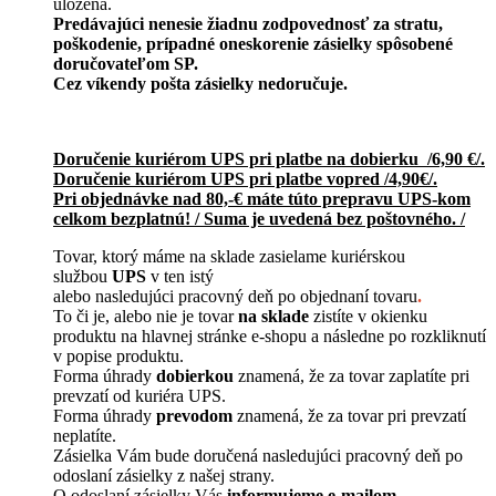
uložená.
Predávajúci nenesie žiadnu zodpovednosť za stratu,
poškodenie, prípadné oneskorenie zásielky spôsobené
doručovateľom SP.
Cez víkendy pošta zásielky nedoručuje.
Doručenie kuriérom UPS pri platbe na dobierku /6,90 €/.
Doručenie kuriérom UPS pri platbe vopred /4,90€/.
Pri objednávke nad 80,-€ máte túto prepravu UPS-kom
celkom bezplatnú! / Suma je uvedená bez poštovného. /
Tovar, ktorý máme na sklade zasielame kuriérskou
službou
UPS
v ten istý
alebo nasledujúci pracovný deň po objednaní tovaru
.
To či je, alebo nie je tovar
na sklade
zistíte v okienku
produktu na hlavnej stránke e-shopu a následne po rozkliknutí
v popise produktu.
Forma úhrady
dobierkou
znamená, že za tovar zaplatíte pri
prevzatí od kuriéra UPS.
Forma úhrady
prevodom
znamená, že za tovar pri prevzatí
neplatíte.
Zásielka Vám bude doručená nasledujúci pracovný deň po
odoslaní zásielky z našej strany.
O odoslaní zásielky Vás
informujeme e-mailom
.