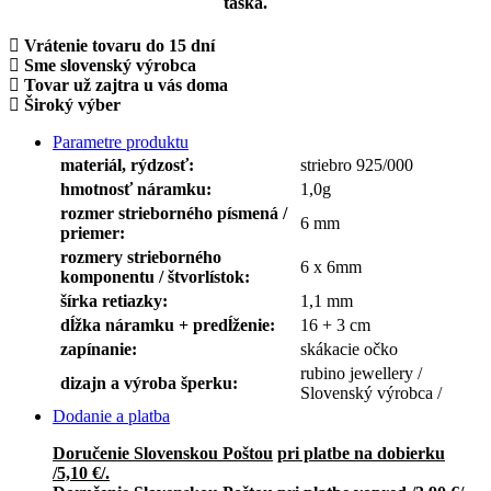
taška.
Vrátenie tovaru do 15 dní
Sme slovenský výrobca
Tovar už zajtra u vás doma
Široký výber
Parametre produktu
materiál, rýdzosť:
striebro 925/000
hmotnosť náramku:
1,0g
rozmer strieborného písmená /
6 mm
priemer:
rozmery strieborného
6 x 6mm
komponentu / štvorlístok:
šírka retiazky:
1,1 mm
dĺžka náramku + predĺženie:
16 + 3 cm
zapínanie:
skákacie očko
rubino jewellery /
dizajn a výroba šperku:
Slovenský výrobca /
Dodanie a platba
Doručenie Slovenskou Poštou
pri platbe na dobierku
/5,10 €/.