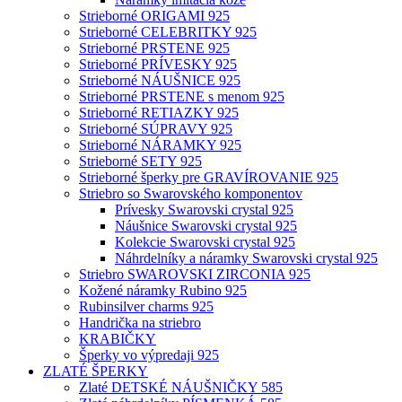
Strieborné ORIGAMI 925
Strieborné CELEBRITKY 925
Strieborné PRSTENE 925
Strieborné PRÍVESKY 925
Strieborné NÁUŠNICE 925
Strieborné PRSTENE s menom 925
Strieborné RETIAZKY 925
Strieborné SÚPRAVY 925
Strieborné NÁRAMKY 925
Strieborné SETY 925
Strieborné šperky pre GRAVÍROVANIE 925
Striebro so Swarovského komponentov
Prívesky Swarovski crystal 925
Náušnice Swarovski crystal 925
Kolekcie Swarovski crystal 925
Náhrdelníky a náramky Swarovski crystal 925
Striebro SWAROVSKI ZIRCONIA 925
Kožené náramky Rubino 925
Rubinsilver charms 925
Handrička na striebro
KRABIČKY
Šperky vo výpredaji 925
ZLATÉ ŠPERKY
Zlaté DETSKÉ NÁUŠNIČKY 585