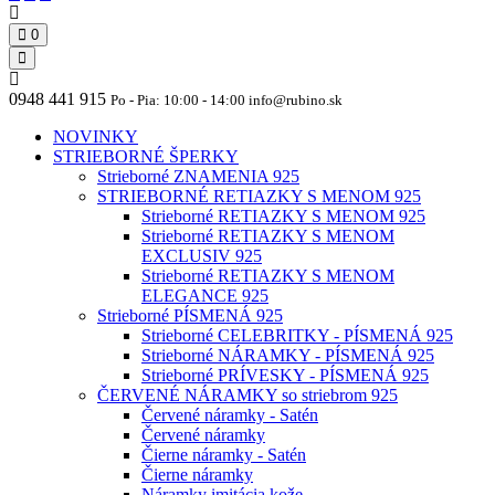
0
0948 441 915
Po - Pia: 10:00 - 14:00 info@rubino.sk
NOVINKY
STRIEBORNÉ ŠPERKY
Strieborné ZNAMENIA 925
STRIEBORNÉ RETIAZKY S MENOM 925
Strieborné RETIAZKY S MENOM 925
Strieborné RETIAZKY S MENOM
EXCLUSIV 925
Strieborné RETIAZKY S MENOM
ELEGANCE 925
Strieborné PÍSMENÁ 925
Strieborné CELEBRITKY - PÍSMENÁ 925
Strieborné NÁRAMKY - PÍSMENÁ 925
Strieborné PRÍVESKY - PÍSMENÁ 925
ČERVENÉ NÁRAMKY so striebrom 925
Červené náramky - Satén
Červené náramky
Čierne náramky - Satén
Čierne náramky
Náramky imitácia kože