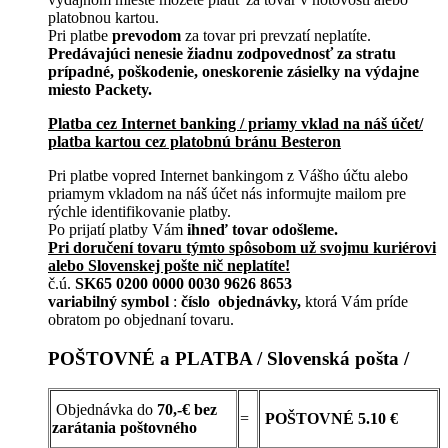
platobnou kartou.
Pri platbe
prevodom
za tovar pri prevzatí neplatíte.
Predávajúci nenesie žiadnu zodpovednosť za stratu
prípadné, poškodenie, oneskorenie zásielky na výdajne
miesto Packety.
Platba cez Internet banking / priamy vklad na náš účet/
platba kartou cez platobnú bránu Besteron
Pri platbe vopred Internet bankingom z Vášho účtu alebo
priamym vkladom na náš účet nás informujte mailom pre
rýchle identifikovanie platby.
Po prijatí platby Vám
ihneď tovar odošleme.
Pri doručení tovaru týmto spôsobom už svojmu kuriérovi
alebo Slovenskej pošte nič neplatíte!
č.ú.
SK65 0200 0000 0030 9626 8653
variabilný symbol
:
číslo objednávky,
ktorá Vám príde
obratom po objednaní tovaru.
POŠTOVNÉ a PLATBA / Slovenská pošta /
Objednávka do
70,-€ bez
=
POŠTOVNÉ
5.10 €
zarátania poštovného