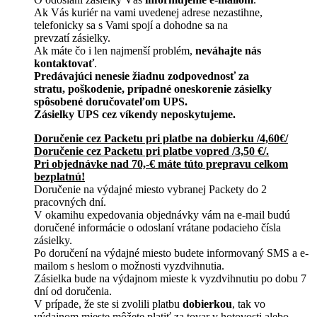
Ak Vás kuriér na vami uvedenej adrese nezastihne,
telefonicky sa s Vami spojí a dohodne sa na
prevzatí zásielky.
Ak máte čo i len najmenší problém,
neváhajte nás
kontaktovať
.
Predávajúci nenesie žiadnu zodpovednosť za
stratu, poškodenie, prípadné oneskorenie zásielky
spôsobené doručovateľom UPS.
Zásielky UPS cez víkendy neposkytujeme.
Doručenie cez Packetu pri platbe na dobierku /4,60€/
Doručenie cez Packetu pri platbe vopred /3,50 €/.
Pri objednávke nad 70,-€ máte túto prepravu celkom
bezplatnú!
Doručenie na výdajné miesto vybranej Packety do 2
pracovných dní.
V okamihu expedovania objednávky vám na e-mail budú
doručené informácie o odoslaní vrátane podacieho čísla
zásielky.
Po doručení na výdajné miesto budete informovaný SMS a e-
mailom s heslom o možnosti vyzdvihnutia.
Zásielka bude na výdajnom mieste k vyzdvihnutiu po dobu 7
dní od doručenia.
V prípade, že ste si zvolili platbu
dobierkou
, tak vo
výdajnom mieste môžete platiť za tovar v hotovosti alebo