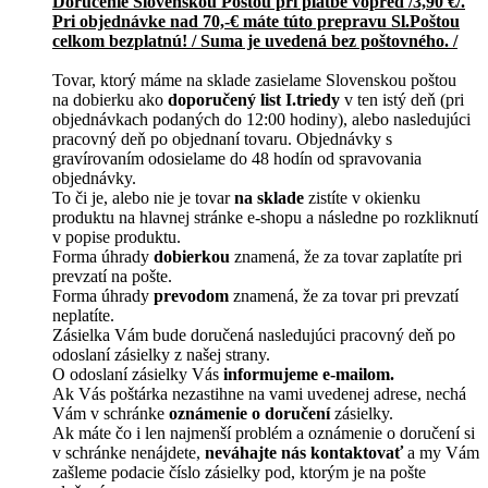
Doručenie Slovenskou Poštou pri platbe vopred /3,90 €/.
Pri objednávke nad 70,-€ máte túto prepravu Sl.Poštou
celkom bezplatnú! / Suma je uvedená bez poštovného. /
Tovar, ktorý máme na sklade zasielame Slovenskou poštou
na dobierku ako
doporučený list I.triedy
v ten istý deň (pri
objednávkach podaných do 12:00 hodiny), alebo nasledujúci
pracovný deň po objednaní tovaru. Objednávky s
gravírovaním odosielame do 48 hodín od spravovania
objednávky.
To či je, alebo nie je tovar
na sklade
zistíte v okienku
produktu na hlavnej stránke e-shopu a následne po rozkliknutí
v popise produktu.
Forma úhrady
dobierkou
znamená, že za tovar zaplatíte pri
prevzatí na pošte.
Forma úhrady
prevodom
znamená, že za tovar pri prevzatí
neplatíte.
Zásielka Vám bude doručená nasledujúci pracovný deň po
odoslaní zásielky z našej strany.
O odoslaní zásielky Vás
informujeme e-mailom.
Ak Vás poštárka nezastihne na vami uvedenej adrese, nechá
Vám v schránke
oznámenie o doručení
zásielky.
Ak máte čo i len najmenší problém a oznámenie o doručení si
v schránke nenájdete,
neváhajte nás kontaktovať
a my Vám
zašleme podacie číslo zásielky pod, ktorým je na pošte